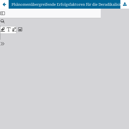
Phänomenübergreifende Erfolgsfaktoren für die Deradikalisierung rechtsextremistischer und ‚islamistisch‘ konturierter Haltungen