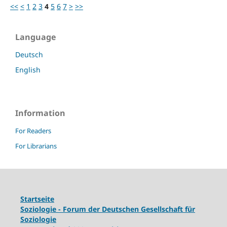
<<
<
1
2
3
4
5
6
7
>
>>
Language
Deutsch
English
Information
For Readers
For Librarians
Startseite
Soziologie - Forum der Deutschen Gesellschaft für
Soziologie