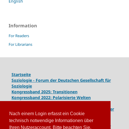
English
Information
For Readers
For Librarians
Startseite
Soziologie - Forum der Deutschen Gesellschaft für
Soziologie
Kongressband 2025: Transitionen
Kongressband 2022: Polarisierte Welten
Kongressband 2020: Gesellschaft unter Spannung
Kongressband 2018:
Komplexe Dynamiken globaler
Nach einem Login erfasst ein Cookie
und lokaler Entwicklungen
Kongressband 2016: Geschlossene Gesellschaften
technisch notwendige Informationen über
Kongressband 2014: Routinen der Krise - Krise der
Ihren Nutzeraccount. Bitte beachten Sie,