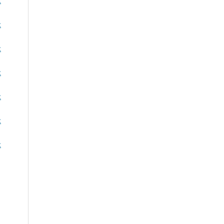
:
:
:
:
:
:
: