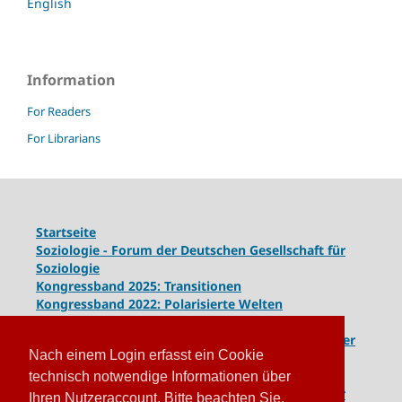
English
Information
For Readers
For Librarians
Startseite
Soziologie - Forum der Deutschen Gesellschaft für
Soziologie
Kongressband 2025: Transitionen
Kongressband 2022: Polarisierte Welten
Kongressband 2020: Gesellschaft unter Spannung
Kongressband 2018:
Komplexe Dynamiken globaler
Nach einem Login erfasst ein Cookie
und lokaler Entwicklungen
Kongressband 2016: Geschlossene Gesellschaften
technisch notwendige Informationen über
Kongressband 2014: Routinen der Krise - Krise der
Ihren Nutzeraccount. Bitte beachten Sie,