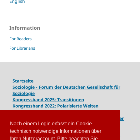
English
Information
For Readers
For Librarians
Startseite
Soziologie - Forum der Deutschen Gesellschaft für
Soziologie
Kongressband 2025: Transitionen
Kongressband 2022: Polarisierte Welten
Kongressband 2020: Gesellschaft unter Spannung
Kongressband 2018:
Komplexe Dynamiken globaler
Nach einem Login erfasst ein Cookie
und lokaler Entwicklungen
Kongressband 2016: Geschlossene Gesellschaften
technisch notwendige Informationen über
Kongressband 2014: Routinen der Krise - Krise der
Ihren Nutzeraccount. Bitte beachten Sie,