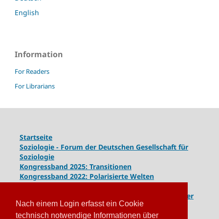
English
Information
For Readers
For Librarians
Startseite
Soziologie - Forum der Deutschen Gesellschaft für
Soziologie
Kongressband 2025: Transitionen
Kongressband 2022: Polarisierte Welten
Kongressband 2020: Gesellschaft unter Spannung
Kongressband 2018:
Komplexe Dynamiken globaler
Nach einem Login erfasst ein Cookie
und lokaler Entwicklungen
Kongressband 2016: Geschlossene Gesellschaften
technisch notwendige Informationen über