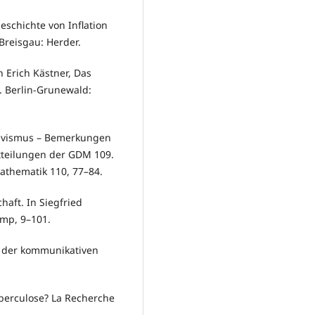
schichte von Inflation
Breisgau: Herder.
n Erich Kästner, Das
). Berlin-Grunewald:
tivismus – Bemerkungen
tteilungen der GDM 109.
Mathematik 110, 77–84.
haft. In Siegfried
amp, 9–101.
is der kommunikativen
uberculose? La Recherche