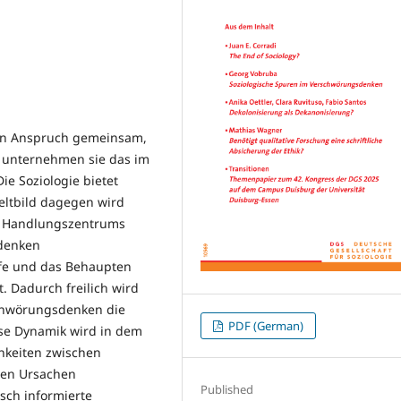
en Anspruch gemeinsam,
gs unternehmen sie das im
e Soziologie bietet
eltbild dagegen wird
es Handlungszentrums
sdenken
fe und das Behaupten
. Dadurch freilich wird
schwörungsdenken die
PDF (German)
iese Dynamik wird in dem
chkeiten zwischen
ren Ursachen
Published
sch informierte