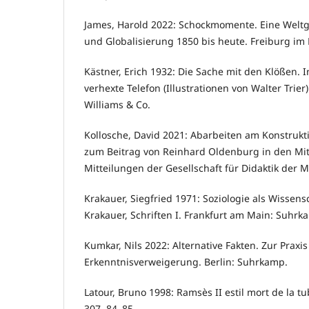
James, Harold 2022: Schockmomente. Eine Weltge
und Globalisierung 1850 bis heute. Freiburg im 
Kästner, Erich 1932: Die Sache mit den Klößen. I
verhexte Telefon (Illustrationen von Walter Trier
Williams & Co.
Kollosche, David 2021: Abarbeiten am Konstruk
zum Beitrag von Reinhard Oldenburg in den Mi
Mitteilungen der Gesellschaft für Didaktik der 
Krakauer, Siegfried 1971: Soziologie als Wissensc
Krakauer, Schriften I. Frankfurt am Main: Suhrk
Kumkar, Nils 2022: Alternative Fakten. Zur Prax
Erkenntnisverweigerung. Berlin: Suhrkamp.
Latour, Bruno 1998: Ramsès II estil mort de la t
307, 84–85.