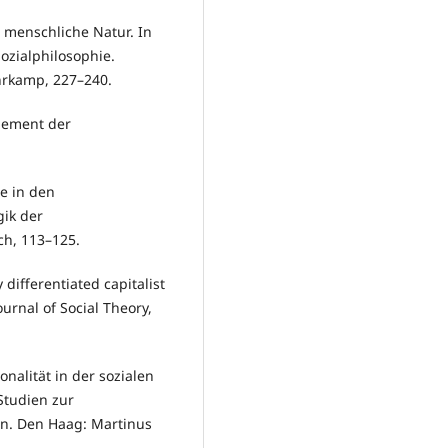
d menschliche Natur. In
ozialphilosophie.
hrkamp, 227–240.
Element der
e in den
gik der
ch, 113–125.
differentiated capitalist
urnal of Social Theory,
onalität in der sozialen
Studien zur
en. Den Haag: Martinus