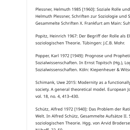
Plessner, Helmuth 1985 [1960]: Soziale Rolle un
Helmuth Plessner, Schriften zur Soziologie und S
Gesammelte Schriften X. Frankfurt am Main: Su
Popitz, Heinrich 1967: Der Begriff der Rolle als 
soziologischen Theorie. Tübingen: J.C.B. Mohr.
Popper, Karl 1972 [1949]: Prognose und Propheti
Sozialwissenschaften. In Ernst Topitsch (Hg.), Lo
Sozialwissenschaften. Köln: Kiepenheuer & Wits
Schimank, Uwe 2015: Modernity as a functionally 
society. A general theoretical model. European Jo
vol. 18, no. 4, 413–430.
Schütz, Alfred 1972 [1940]: Das Problem der Rati
Welt. In Alfred Schütz, Gesammelte Aufsätze II. 
soziologischen Theorie. Hgg. von Arvid Broders
Nijhoff, 22–50.