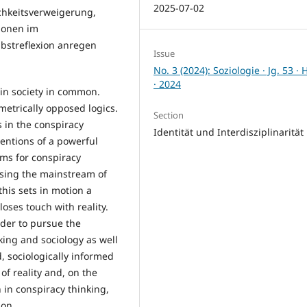
2025-07-02
chkeitsverweigerung,
ionen im
bstreflexion anregen
Issue
No. 3 (2024): Soziologie · Jg. 53 · 
· 2024
ain society in common.
metrically opposed logics.
Section
s in the conspiracy
Identität und Interdisziplinarität
tentions of a powerful
ems for conspiracy
using the mainstream of
this sets in motion a
oses touch with reality.
rder to pursue the
king and sociology as well
, sociologically informed
of reality and, on the
 in conspiracy thinking,
ion.