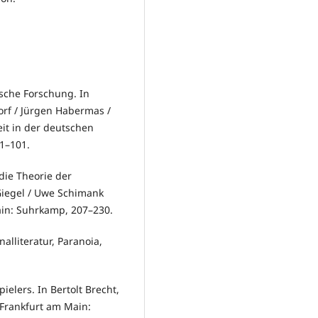
sche Forschung. In
orf / Jürgen Habermas /
reit in der deutschen
1–101.
die Theorie der
Giegel / Uwe Schimank
ain: Suhrkamp, 207–230.
alliteratur, Paranoia,
ielers. In Bertolt Brecht,
 Frankfurt am Main: