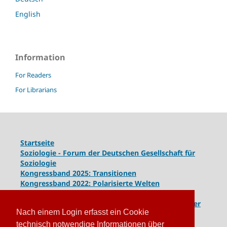
English
Information
For Readers
For Librarians
Startseite
Soziologie - Forum der Deutschen Gesellschaft für
Soziologie
Kongressband 2025: Transitionen
Kongressband 2022: Polarisierte Welten
Kongressband 2020: Gesellschaft unter Spannung
Kongressband 2018:
Komplexe Dynamiken globaler
Nach einem Login erfasst ein Cookie
und lokaler Entwicklungen
Kongressband 2016: Geschlossene Gesellschaften
technisch notwendige Informationen über