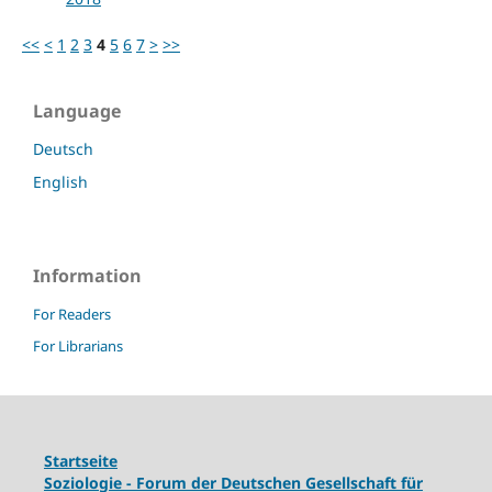
<<
<
1
2
3
4
5
6
7
>
>>
Language
Deutsch
English
Information
For Readers
For Librarians
Startseite
Soziologie - Forum der Deutschen Gesellschaft für