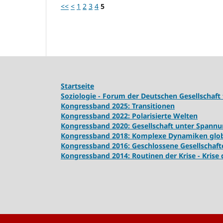
<<
<
1
2
3
4
5
Startseite
Soziologie - Forum der Deutschen Gesellschaft 
Kongressband 2025: Transitionen
Kongressband 2022: Polarisierte Welten
Kongressband 2020: Gesellschaft unter Spann
Kongressband 2018:
Komplexe Dynamiken globa
Kongressband 2016: Geschlossene Gesellschaft
Kongressband 2014: Routinen der Krise - Krise