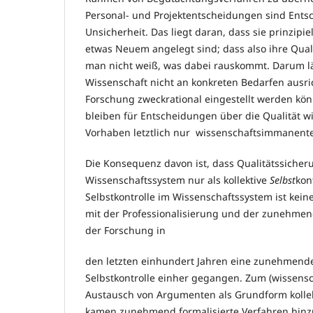
Personal- und Projektentscheidungen sind Ent
Unsicherheit. Das liegt daran, dass sie prinzipie
etwas Neuem angelegt sind; dass also ihre Quali
man nicht weiß, was dabei rauskommt. Darum läs
Wissenschaft nicht an konkreten Bedarfen ausri
Forschung zweckrational eingestellt werden kö
bleiben für Entscheidungen über die Qualität w
Vorhaben letztlich nur wissenschaftsimmanente 
Die Konsequenz davon ist, dass Qualitätssicher
Wissenschaftssystem nur als kollektive
Selbst
kon
Selbstkontrolle im Wissenschaftssystem ist kein
mit der Professionalisierung und der zunehmend
der Forschung in
den letzten einhundert Jahren eine zunehmende
Selbstkontrolle einher gegangen. Zum (wissensc
Austausch von Argumenten als Grundform kollekt
kamen zunehmend formalisierte Verfahren hinzu