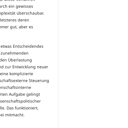
urch ein gewisses
plexität überschaubar.
 letzteres deren
mmer gut, aber es
 etwas Entscheidendes
er zunehmenden
nden Überlastung
und zur Entwicklung neuer
 eine komplizierte
nschaftsexterne Steuerung
enschaftsinterne
erten Aufgabe gelingt
senschaftspolitischer
e. Das funktioniert,
bei mitmacht.