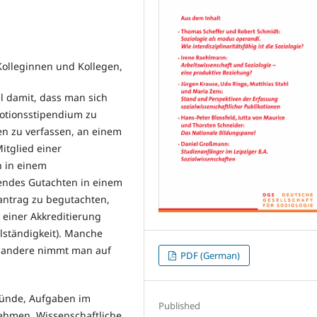
 Kolleginnen und Kollegen,
el damit, dass man sich
motionsstipendium zu
en zu verfassen, an einem
itglied einer
 in einem
hendes Gutachten in einem
antrag zu begutachten,
einer Akkreditierung
lständigkeit). Manche
, andere nimmt man auf
PDF (German)
ründe, Aufgaben im
Published
hmen. Wissenschaftliche