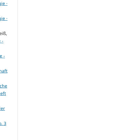
ie ·
ie ·
eiß,
 -
e -
haft
sche
eft
der
. 3