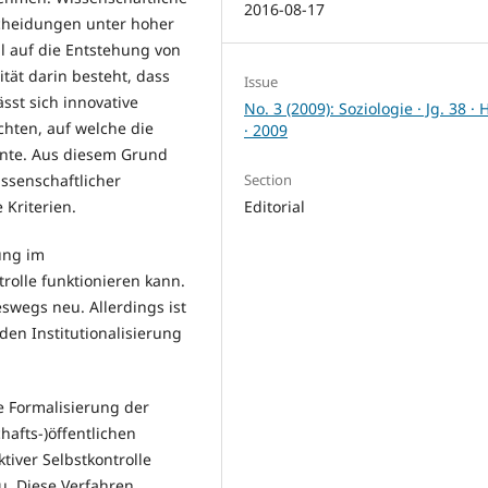
2016-08-17
scheidungen unter hoher
ll auf die Entstehung von
tät darin besteht, dass
Issue
st sich innovative
No. 3 (2009): Soziologie · Jg. 38 · 
chten, auf welche die
· 2009
nnte. Aus diesem Grund
Section
issenschaftlicher
Editorial
Kriterien.
ung im
trolle funktionieren kann.
eswegs neu. Allerdings ist
en Institutionalisierung
 Formalisierung der
hafts-)öffentlichen
iver Selbstkontrolle
. Diese Verfahren