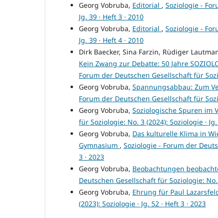
Georg Vobruba,
Editorial
,
Soziologie - For
Jg. 39 · Heft 3 · 2010
Georg Vobruba,
Editorial
,
Soziologie - For
Jg. 39 · Heft 4 · 2010
Dirk Baecker, Sina Farzin, Rüdiger Lautm
Kein Zwang zur Debatte: 50 Jahre SOZIOLO
Forum der Deutschen Gesellschaft für Soziolo
Georg Vobruba,
Spannungsabbau: Zum Verhä
Forum der Deutschen Gesellschaft für Soziolo
Georg Vobruba,
Soziologische Spuren im
für Soziologie: No. 3 (2024): Soziologie · Jg.
Georg Vobruba,
Das kulturelle Klima in 
Gymnasium
,
Soziologie - Forum der Deutsc
3 · 2023
Georg Vobruba,
Beobachtungen beobachte
Deutschen Gesellschaft für Soziologie: No. 1
Georg Vobruba,
Ehrung für Paul Lazarsfe
(2023): Soziologie · Jg. 52 · Heft 3 · 2023