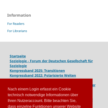
Information
For Readers
For Librarians
Startseite
Soziologie - Forum der Deutschen Gesellschaft für
Soziologie
Kongressband 2025: Transitionen
Kongressband 2022: Polarisierte Welten
Kongressband 2020: Gesellschaft unter Spannung
Kongressband 2018:
Komplexe Dynamiken globaler
Nach einem Login erfasst ein Cookie
und lokaler Entwicklungen
Kongressband 2016: Geschlossene Gesellschaften
technisch notwendige Informationen über
Kongressband 2014: Routinen der Krise - Krise der
Ihren Nutzeraccount. Bitte beachten Sie,
Routinen
dass einzelne Funktionen unserer Website