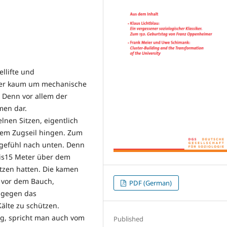
ellifte und
sher kaum um mechanische
. Denn vor allem der
omen dar.
elnen Sitzen, eigentlich
inem Zugseil hingen. Zum
ggefühl nach unten. Denn
bis15 Meter über dem
ützen hatten. Die kamen
 vor dem Bauch,
PDF (German)
r gegen das
Kälte zu schützen.
ng, spricht man auch vom
Published