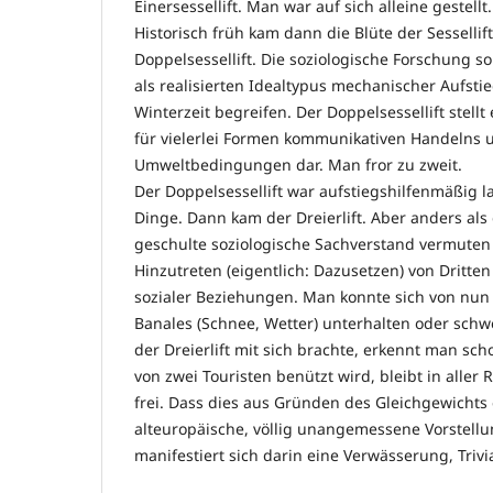
Einersessellift. Man war auf sich alleine gestellt.
Historisch früh kam dann die Blüte der Sessellif
Doppelsessellift. Die soziologische Forschung so
als realisierten Idealtypus mechanischer Aufstie
Winterzeit begreifen. Der Doppelsessellift stell
für vielerlei Formen kommunikativen Handelns u
Umweltbedingungen dar. Man fror zu zweit.
Der Doppelsessellift war aufstiegshilfenmäßig l
Dinge. Dann kam der Dreierlift. Aber anders al
geschulte soziologische Sachverstand vermuten
Hinzutreten (eigentlich: Dazusetzen) von Dritte
sozialer Beziehungen. Man konnte sich von nun
Banales (Schnee, Wetter) unterhalten oder schw
der Dreierlift mit sich brachte, erkennt man sc
von zwei Touristen benützt wird, bleibt in aller 
frei. Dass dies aus Gründen des Gleichgewichts e
alteuropäische, völlig unangemessene Vorstellu
manifestiert sich darin eine Verwässerung, Trivi