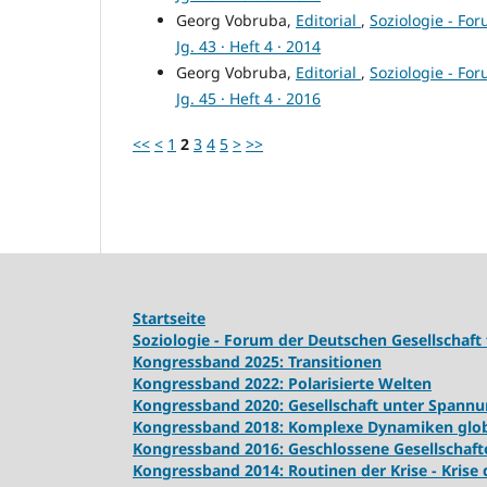
Georg Vobruba,
Editorial
,
Soziologie - For
Jg. 43 · Heft 4 · 2014
Georg Vobruba,
Editorial
,
Soziologie - For
Jg. 45 · Heft 4 · 2016
<<
<
1
2
3
4
5
>
>>
Startseite
Soziologie - Forum der Deutschen Gesellschaft 
Kongressband 2025: Transitionen
Kongressband 2022: Polarisierte Welten
Kongressband 2020: Gesellschaft unter Spann
Kongressband 2018:
Komplexe Dynamiken globa
Kongressband 2016: Geschlossene Gesellschaft
Kongressband 2014: Routinen der Krise - Krise