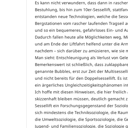
Es kann nicht verwundern, dass dann in rascher 
Bestuhlung, bis hin zum 10er-Sessellift, stattfan
entstanden neue Technologien, welche die Sesse
Bergstationen vom rascher laufenden Tragseil
und so ein bequemeres, gefahrloses Ein- und A
Dadurch fallen heute alle Möglichkeiten weg, 
und am Ende der Liftfahrt helfend unter die Arm
nachdem – sich darüber zu amüsieren, wie sie 
Man sieht: Entschleunigung als Verlust von Gel
Bemerkenswert ist schließlich, dass zuklappbare
genannte Bubbles, erst zur Zeit der Multisessell
und nicht bereits für den Doppelsessellift. Es is
ein ärgerliches Ungleichzeitigkeitsphänomen int
Ich hoffe mit diesen Hinweisen, die hier freilic
skizzenhaft bleiben müssen, deutlich gemacht 
Sessellift ein Forschungsgegenstand der Soziol
sich mindestens die Techniksoziologie, die Raum
die Umweltsoziologie, die Sportsoziologie, die 
Jugend- und Familiensoziologie, die Soziologie 