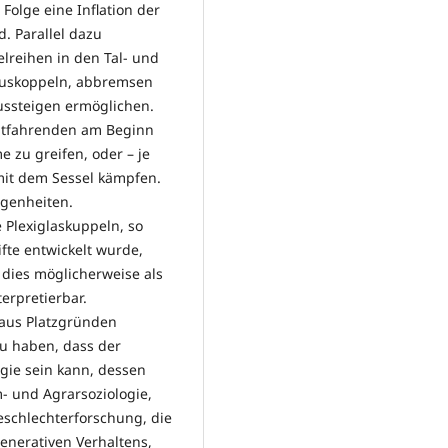
Folge eine Inflation der
d. Parallel dazu
lreihen in den Tal- und
 auskoppeln, abbremsen
ussteigen ermöglichen.
Mitfahrenden am Beginn
e zu greifen, oder – je
mit dem Sessel kämpfen.
egenheiten.
 Plexiglaskuppeln, so
ifte entwickelt wurde,
t dies möglicherweise als
erpretierbar.
h aus Platzgründen
zu haben, dass der
ogie sein kann, dessen
- und Agrarsoziologie,
Geschlechterforschung, die
generativen Verhaltens,