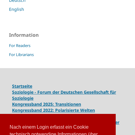
Deutsch
English
Information
For Readers
For Librarians
Startseite
Soziologie - Forum der Deutschen Gesellschaft für
Soziologie
Kongressband 2025: Transitionen
Kongressband 2022: Polarisierte Welten
Kongressband 2020: Gesellschaft unter Spannung
Kongressband 2018:
Komplexe Dynamiken globaler
Nach einem Login erfasst ein Cookie
und lokaler Entwicklungen
Kongressband 2016: Geschlossene Gesellschaften
technisch notwendige Informationen über