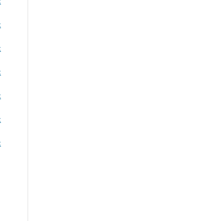
:
:
:
:
:
:
: