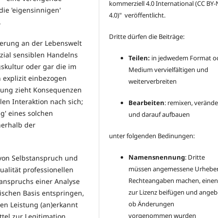
kommerziell 4.0 International
(CC BY-
die 'eigensinnigen'
4.0)" veröffentlicht.
.
Dritte dürfen die Beiträge:
tierung an der Lebenswelt
ozial sensiblen Handelns
Teilen:
in jedwedem Format o
gskultur oder gar die im
Medium vervielfältigen und
 explizit einbezogen
weiterverbreiten
erung zieht Konsequenzen
len Interaktion nach sich;
Bearbeiten
: remixen, veränd
ng' eines solchen
und darauf aufbauen
nerhalb der
unter folgenden Bedinungen:
Namensnennung
: Dritte
 von Selbstanspruch und
müssen angemessene Urheber
alität professionellen
Rechteangaben machen, einen
tanspruchs einer Analyse
zur Lizenz beifügen und angeb
sischen Basis entspringen,
ob Änderungen
len Leistung (an)erkannt
vorgenommen wurden
tel zur Legitimation