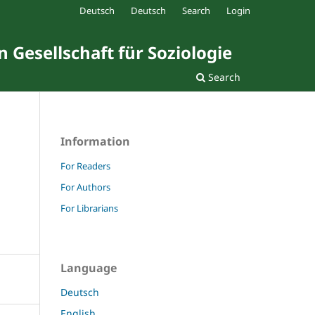
Deutsch
Deutsch
Search
Login
 Gesellschaft für Soziologie
Search
Information
For Readers
For Authors
For Librarians
Language
Deutsch
English