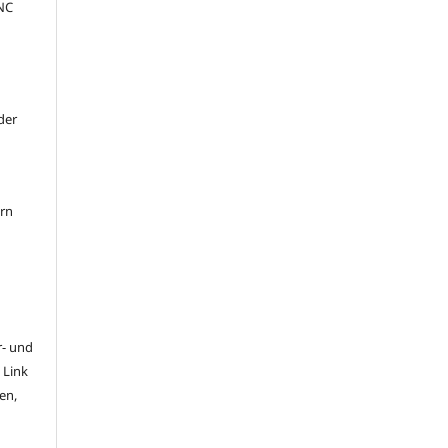
NC
der
ern
- und
 Link
en,