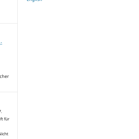
 -
icher
.
t für
icht