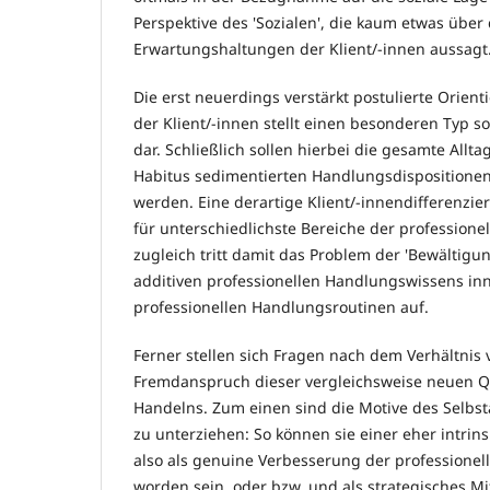
Perspektive des 'Sozialen', die kaum etwas über 
Erwartungshaltungen der Klient/-innen aussagt
Die erst neuerdings verstärkt postulierte Orien
der Klient/-innen stellt einen besonderen Typ s
dar. Schließlich sollen hierbei die gesamte Allta
Habitus sedimentierten Handlungsdispositionen
werden. Eine derartige Klient/-innendifferenzi
für unterschiedlichste Bereiche der professionel
zugleich tritt damit das Problem der 'Bewältigu
additiven professionellen Handlungswissens in
professionellen Handlungsroutinen auf.
Ferner stellen sich Fragen nach dem Verhältnis
Fremdanspruch dieser vergleichsweise neuen Qu
Handelns. Zum einen sind die Motive des Selbs
zu unterziehen: So können sie einer eher intrin
also als genuine Verbesserung der professionel
worden sein, oder bzw. und als strategisches Mit