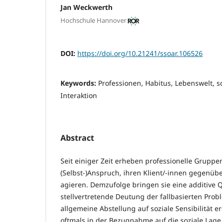
Jan Weckwerth
Hochschule Hannover
DOI:
https://doi.org/10.21241/ssoar.106526
Keywords:
Professionen, Habitus, Lebenswelt, so
Interaktion
Abstract
Seit einiger Zeit erheben professionelle Grupp
(Selbst-)Anspruch, ihren Klient/-innen gegenübe
agieren. Demzufolge bringen sie eine additive Qu
stellvertretende Deutung der fallbasierten Prob
allgemeine Abstellung auf soziale Sensibilität e
oftmals in der Bezugnahme auf die soziale Lage