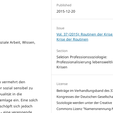
Published
2015-12-20
Issue
Vol. 37 (2015): Routinen der Krise
Krise der Routinen
ziale Arbeit, Wissen,
Section
Sektion Professionssoziologie:
Professionalisierung lebensweltl
Krisen
en vermehrt den
License
r sozial sensibel zu
Beiträge im Verhandlungsband des 37
alität in die
Kongresses der Deutschen Gesellschaf
lemlage ein. Eine solch
Soziologie werden unter der Creative
rschöpft sich jedoch
Commons Lizenz "
Namensnennung-N
 – eine verengende