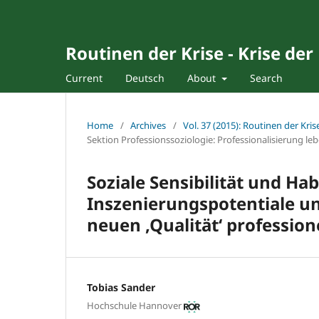
Routinen der Krise - Krise der
Current
Deutsch
About
Search
Home
/
Archives
/
Vol. 37 (2015): Routinen der Kris
Sektion Professionssoziologie: Professionalisierung leb
Soziale Sensibilität und Hab
Inszenierungspotentiale un
neuen ‚Qualität‘ professio
Tobias Sander
Hochschule Hannover