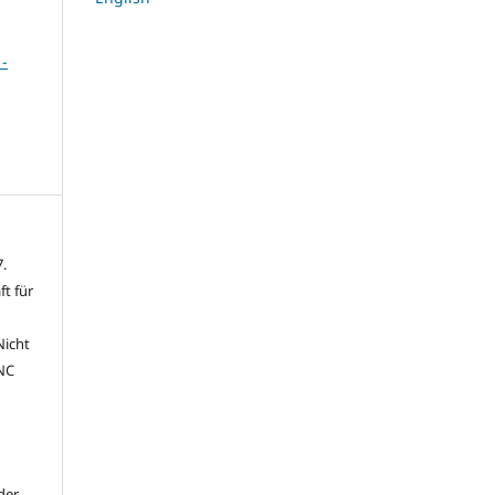
 -
.
t für
icht
NC
der