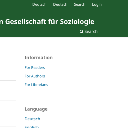
Deutsch
Deutsch
Search
Login
 Gesellschaft für Soziologie
Search
Information
For Readers
For Authors
For Librarians
Language
Deutsch
English