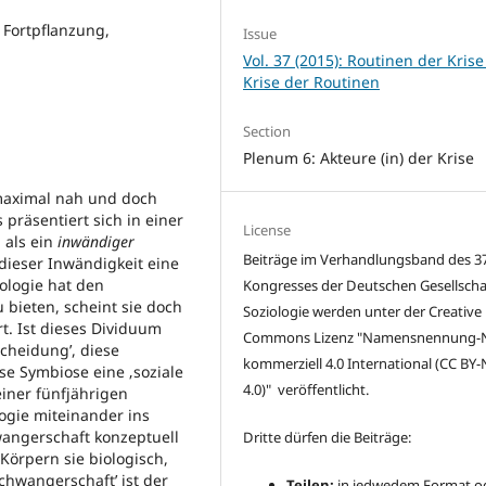
 Fortpflanzung,
Issue
Vol. 37 (2015): Routinen der Krise
Krise der Routinen
Section
Plenum 6: Akteure (in) der Krise
maximal nah und doch
präsentiert sich in einer
License
 als ein
inwändiger
Beiträge im Verhandlungsband des 37
 dieser Inwändigkeit eine
ologie hat den
Kongresses der Deutschen Gesellschaf
 bieten, scheint sie doch
Soziologie werden unter der Creative
t. Ist dieses Dividuum
Commons Lizenz "
Namensnennung-N
scheidung’, diese
kommerziell 4.0 International
(CC BY-
se Symbiose eine ‚soziale
4.0)" veröffentlicht.
einer fünfjährigen
ogie miteinander ins
wangerschaft konzeptuell
Dritte dürfen die Beiträge:
 Körpern sie biologisch,
Schwangerschaft’ ist der
Teilen:
in jedwedem Format o