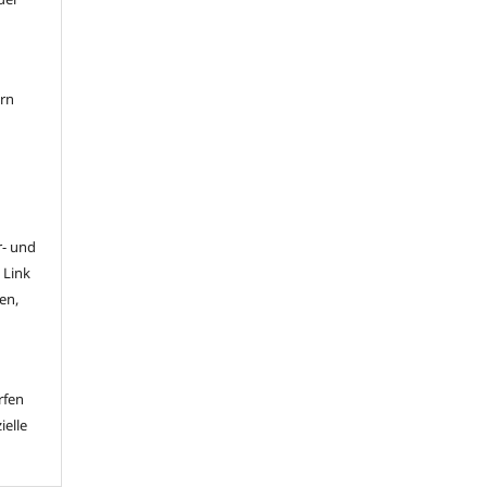
ern
- und
 Link
en,
rfen
ielle