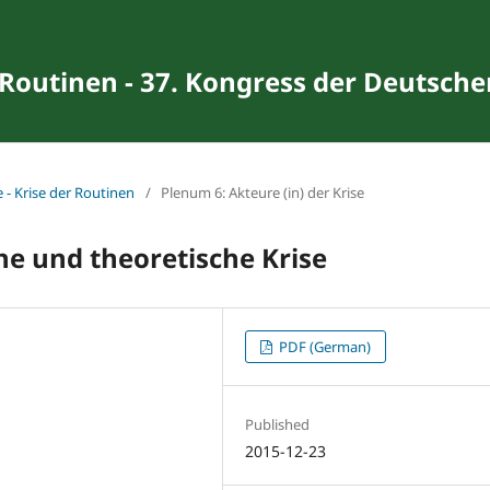
 Routinen - 37. Kongress der Deutschen
e - Krise der Routinen
/
Plenum 6: Akteure (in) der Krise
he und theoretische Krise
PDF (German)
Published
2015-12-23