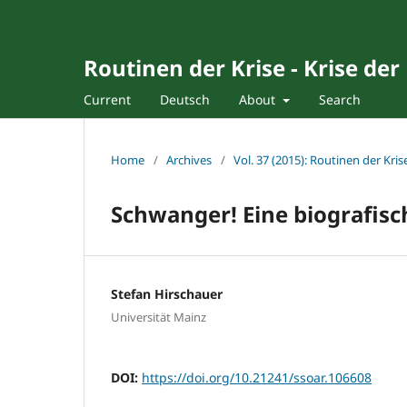
Routinen der Krise - Krise der
Current
Deutsch
About
Search
Home
/
Archives
/
Vol. 37 (2015): Routinen der Kris
Schwanger! Eine biografisc
Stefan Hirschauer
Universität Mainz
DOI:
https://doi.org/10.21241/ssoar.106608