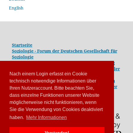
English
Startseite
Soziologie - Forum der Deutschen Gesellschaft für
Soziologie
Kongressband 2020: Gesellschaft unter Spannung
Kongressband 2018:
Komplexe Dynamiken globaler
Nach einem Login erfasst ein Cookie
und lokaler Entwicklungen
Kongressband 2016: Geschlossene Gesellschaften
technisch notwendige Informationen über
Kongressband 2014: Routinen der Krise - Krise der
Ihren Nutzeraccount. Bitte beachten Sie,
Routinen
dass einzelne Funktionen unserer Website
möglicherweise nicht funktionieren, wenn
Sie die Verwendung von Cookies deaktiviert
haben.
Mehr Informationen
Verstanden!