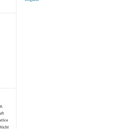
8.
aft
ative
Nicht