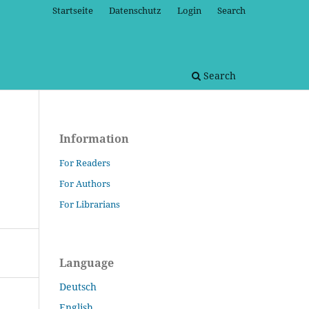
Startseite
Datenschutz
Login
Search
Search
Information
For Readers
For Authors
For Librarians
Language
Deutsch
English