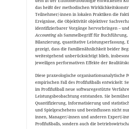
dem in der Ethnomethodologie entwickelten K
das heißt der methodischen Wirklichkeitskonstr
Teilnehmer/-innen in lokalen Praktiken die Fakti
Ereignisse, die Objektivität objektiver Sachverha
identifizierbarer Vorgänge hervorbringen – un
Accounting
als Sammelbegriff für Buchführung,
Bilanzierung, quantitative Leistungserfassung, E
gezeigt, dass die Familienähnlichkeit beider Begr
weitestgehend unberücksichtigt blieb, insbesond
jeweiligen performativen Effekte der Realitätsk
Diese praxeologische organisationsanalytische 
empirischen Fall des Profifußballs entwickelt: S
im Profifußball neue softwaregestützte Verfahr
Leistungsbeobachtung entstanden. Sie bemühen
Quantifizierung, Informatisierung und statistisc
und Spielgeschehens und beeinflussen nicht nur
innen, Manager/-innen und anderen Expert/-i
Profifußballs, sondern auch die betriebswirtsch