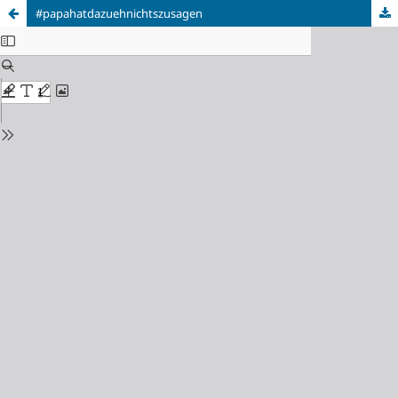
#papahatdazuehnichtszusagen