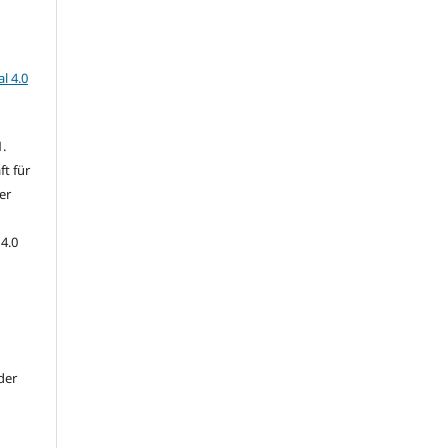
l 4.0
.
t für
er
4.0
der