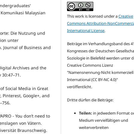
Undergraduates‘
l Komunikasi Malaysian
This work is licensed under a
Creative
Commons Attribution-NonCommercia
International License
.
Worte: Die Nutzung und
ion unter
Beiträge im Verhandlungsband des 41
 Journal of Business and
Kongresses der Deutschen Gesellschaf
Soziologie in Bielefeld werden unter d
Creative Commons Lizenz
Digital Archives and the
"
Namensnennung-Nicht kommerziell 
y 30:47–71.
International
(CC BY-NC 4.0)"
veröffentlicht.
 of Social Media in Great
r, Pinterest, Google+, and
Dritte dürfen die Beiträge:
1–756.
Teilen:
in jedwedem Format o
VAPRO - You don’t need to
Medium vervielfältigen und
benslagen von Vätern.
weiterverbreiten
iversität Braunschweig.