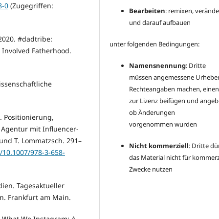
8-0
(Zugegriffen:
Bearbeiten
: remixen, veränd
und darauf aufbauen
2020. #dadtribe:
unter folgenden Bedingungen:
 Involved Fatherhood.
Namensnennung
: Dritte
müssen angemessene Urheber
ssenschaftliche
Rechteangaben machen, einen
zur Lizenz beifügen und angeb
ob Änderungen
. Positionierung,
vorgenommen wurden
Agentur mit Influencer-
h und T. Lommatzsch. 291–
Nicht kommerziell
: Dritte dü
g/10.1007/978-3-658-
das Material nicht für kommerz
Zwecke nutzen
dien. Tagesaktueller
n. Frankfurt am Main.
. What We Instagram: A