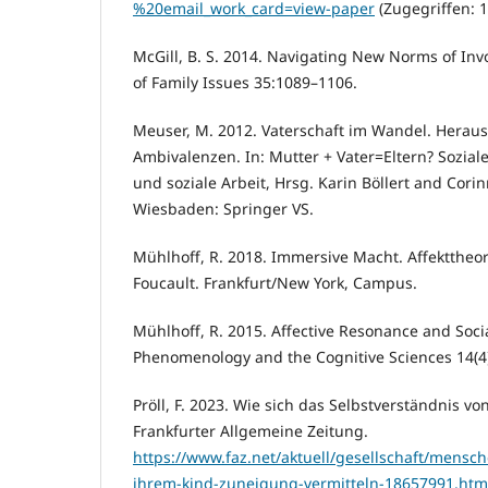
%20email_work_card=view-paper
(Zugegriffen: 1
McGill, B. S. 2014. Navigating New Norms of Inv
of Family Issues 35:1089–1106.
Meuser, M. 2012. Vaterschaft im Wandel. Herau
Ambivalenzen. In: Mutter + Vater=Eltern? Soziale
und soziale Arbeit, Hrsg. Karin Böllert and Corin
Wiesbaden: Springer VS.
Mühlhoff, R. 2018. Immersive Macht. Affekttheo
Foucault. Frankfurt/New York, Campus.
Mühlhoff, R. 2015. Affective Resonance and Socia
Phenomenology and the Cognitive Sciences 14(4
Pröll, F. 2023. Wie sich das Selbstverständnis vo
Frankfurter Allgemeine Zeitung.
https://www.faz.net/aktuell/gesellschaft/mensch
ihrem-kind-zuneigung-vermitteln-18657991.htm