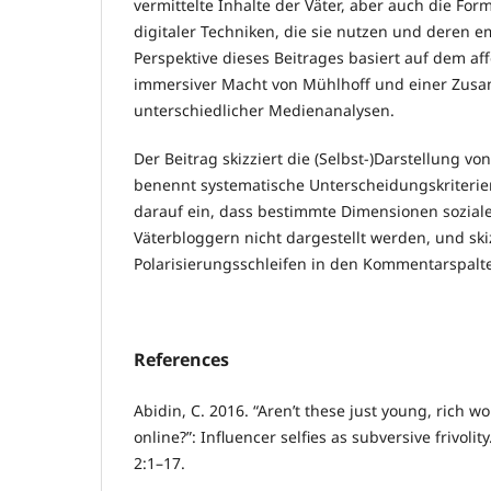
vermittelte Inhalte der Väter, aber auch die Fo
digitaler Techniken, die sie nutzen und deren em
Perspektive dieses Beitrages basiert auf dem af
immersiver Macht von Mühlhoff und einer Zu
unterschiedlicher Medienanalysen.
Der Beitrag skizziert die (Selbst-)Darstellung v
benennt systematische Unterscheidungskriterie
darauf ein, dass bestimmte Dimensionen soziale
Väterbloggern nicht dargestellt werden, und sk
Polarisierungsschleifen in den Kommentarspalt
References
Abidin, C. 2016. “Aren’t these just young, rich 
online?”: Influencer selfies as subversive frivolit
2:1–17.