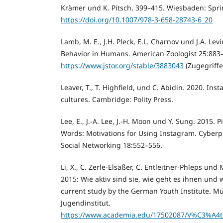
Krämer und K. Pitsch, 399–415. Wiesbaden: Spri
https://doi.org/10.1007/978-3-658-28743-6_20
Lamb, M. E., J.H. Pleck, E.L. Charnov und J.A. Lev
Behavior in Humans. American Zoologist 25:883
https://www.jstor.org/stable/3883043
(Zugegriffe
Leaver, T., T. Highfield, und C. Abidin. 2020. Ins
cultures. Cambridge: Polity Press.
Lee, E., J.-A. Lee, J.-H. Moon und Y. Sung. 2015.
Words: Motivations for Using Instagram. Cyberp
Social Networking 18:552–556.
Li, X., C. Zerle-Elsäßer, C. Entleitner-Phleps und 
2015: Wie aktiv sind sie, wie geht es ihnen und
current study by the German Youth Institute. 
Jugendinstitut.
https://www.academia.edu/17502087/V%C3%A4te