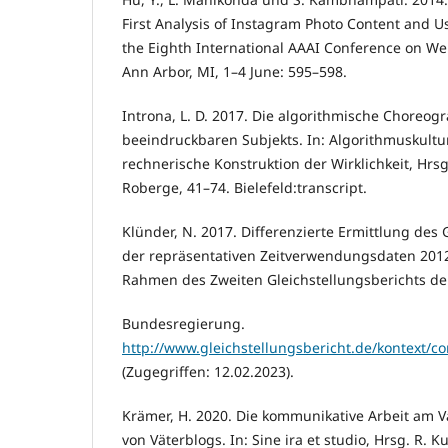
First Analysis of Instagram Photo Content and U
the Eighth International AAAI Conference on We
Ann Arbor, MI, 1–4 June: 595–598.
Introna, L. D. 2017. Die algorithmische Choreog
beeindruckbaren Subjekts. In: Algorithmuskultu
rechnerische Konstruktion der Wirklichkeit, Hrsg.
Roberge, 41–74. Bielefeld:transcript.
Klünder, N. 2017. Differenzierte Ermittlung de
der repräsentativen Zeitverwendungsdaten 2012
Rahmen des Zweiten Gleichstellungsberichts de
Bundesregierung.
http://www.gleichstellungsbericht.de/kontext/c
(Zugegriffen: 12.02.2023).
Krämer, H. 2020. Die kommunikative Arbeit am V
von Väterblogs. In: Sine ira et studio, Hrsg. R. Ku