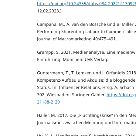
https://doi.org/10.24355/dbbs.084-20221213092
12.02.2023.)
Campana, M., A. van den Bossche und B. Miller 
Performing Sharenting Labour to Commercialise
Journal of Macromarketing 40:475–491.
Grampp, S. 2021. Medienanalyse. Eine medienwi
Einführung. München: UVK Verlag.
Guntermann, T., T. Lemken und J. Orfanidis 2018
Kompetenz-Aufbau und Akquise: die bloggende 
Status. In: Influencer Relations, Hrsg. A. Schac
302. Wiesbaden: Springer Gabler.
https://doi.or
21188-2_20
Haller, M. 2017. Die „Flüchtlingskrise“ in den Me
Journalismus zwischen Meinung und Informatio
Hu, Y., L. Manikonda und S. Kambhampati. 2014