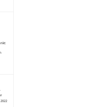
unkt
n
.
er
 2022