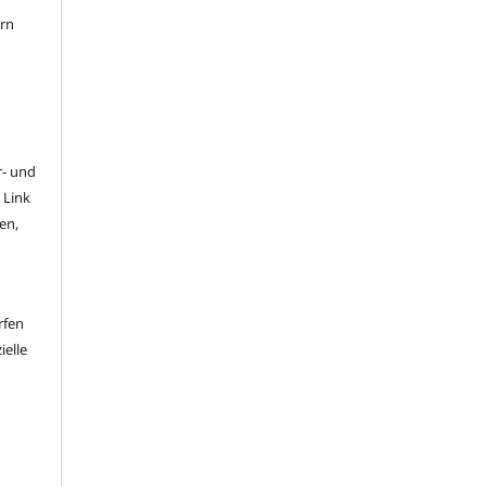
ern
- und
 Link
en,
rfen
ielle