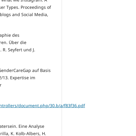
ser Types. Proceedings of
blogs and Social Media,
raphie des
ren. Über die
 R. Seyfert und J.
s GenderCareGap auf Basis
/13. Expertise im
r
ontrollers/document.php/30.b/a/f83f36.pdf
atersein. Eine Analyse
rilla, K. Kolb-Albers, H.