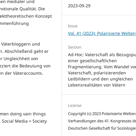
rmen medialer und
2023-09-29
otionale Qualität. Die
fekttheoretischen Konzept
sammenführung
Issue
Vol. 41 (2023): Polarisierte Welten
on Väterbloggern und
Section
n. Abschließend geht er
Ad-Hoc: Vaterschaft als Bezugsp
r Ungleichheit von
einer gesellschaftlichen
izziert die Bedeutung von
Fragmentierung. Vom Wandel vo
Vaterschaft, polarisierenden
en der Väteraccounts.
Leitbildern und den ungleichen
Lebensrealitäten von Vätern
License
Copyright (c) 2023 Polarisierte Welten
women doing vain things
Verhandlungen des 41. Kongresses d
y. Social Media + Society
Deutschen Gesellschaft für Soziologie