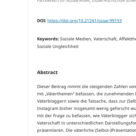
Fachbereich für Soziale Arbeit, Duale Hochschule Schle
DOI:
https://doi.org/10.21241/ssoar.99153
Keywords:
Soziale Medien, Vaterschaft, Affektt
Soziale Ungleichheit
Abstract
Dieser Beitrag nimmt die steigenden Zahlen von
mit „Väterthemen“ befassen, die zunehmenden 
Väterbloggern sowie die Tatsache, dass zur (Selb
Instagram bisher insgesamt wenig geforscht wu
mit der Frage zu befassen, wie Väterblogger sic
Vaterschaft in unterschiedlichen Darstellungsf
präsentieren. Die väterliche (Selbst-)Präsentati