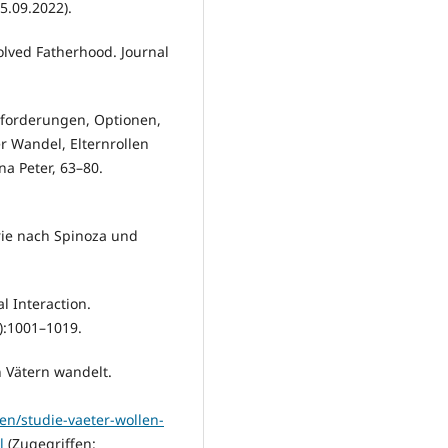
5.09.2022).
olved Fatherhood. Journal
sforderungen, Optionen,
r Wandel, Elternrollen
na Peter, 63–80.
rie nach Spinoza und
l Interaction.
):1001–1019.
n Vätern wandelt.
en/studie-vaeter-wollen-
l
(Zugegriffen: