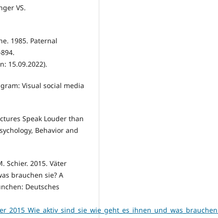
nger VS.
ine. 1985. Paternal
–894.
n: 15.09.2022).
tagram: Visual social media
 Pictures Speak Louder than
sychology, Behavior and
M. Schier. 2015. Väter
 was brauchen sie? A
München: Deutsches
r_2015_Wie_aktiv_sind_sie_wie_geht_es_ihnen_und_was_brauchen