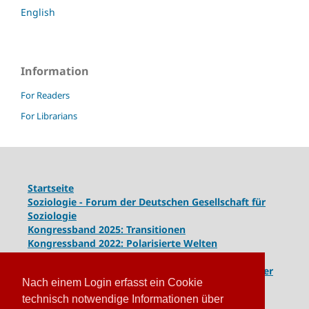
English
Information
For Readers
For Librarians
Startseite
Soziologie - Forum der Deutschen Gesellschaft für
Soziologie
Kongressband 2025: Transitionen
Kongressband 2022: Polarisierte Welten
Kongressband 2020: Gesellschaft unter Spannung
Kongressband 2018:
Komplexe Dynamiken globaler
Nach einem Login erfasst ein Cookie
und lokaler Entwicklungen
Kongressband 2016: Geschlossene Gesellschaften
technisch notwendige Informationen über