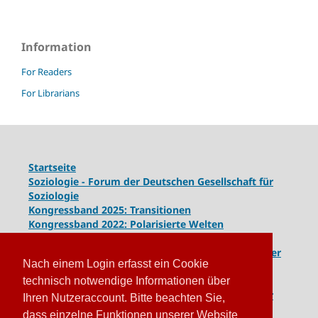
Information
For Readers
For Librarians
Startseite
Soziologie - Forum der Deutschen Gesellschaft für
Soziologie
Kongressband 2025: Transitionen
Kongressband 2022: Polarisierte Welten
Kongressband 2020: Gesellschaft unter Spannung
Kongressband 2018:
Komplexe Dynamiken globaler
Nach einem Login erfasst ein Cookie
und lokaler Entwicklungen
Kongressband 2016: Geschlossene Gesellschaften
technisch notwendige Informationen über
Kongressband 2014: Routinen der Krise - Krise der
Ihren Nutzeraccount. Bitte beachten Sie,
Routinen
dass einzelne Funktionen unserer Website