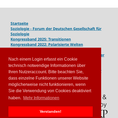
Startseite
Soziologie - Forum der Deutschen Gesellschaft für
Soziologie
Kongressband 2025: Transitionen
Kongressband 2022: Polarisierte Welten
Kongressband 2020: Gesellschaft unter Spannung
Kongressband 2018:
Komplexe Dynamiken globaler
Nach einem Login erfasst ein Cookie
und lokaler Entwicklungen
Kongressband 2016: Geschlossene Gesellschaften
technisch notwendige Informationen über
Kongressband 2014: Routinen der Krise - Krise der
Ihren Nutzeraccount. Bitte beachten Sie,
Routinen
dass einzelne Funktionen unserer Website
möglicherweise nicht funktionieren, wenn
Sie die Verwendung von Cookies deaktiviert
haben.
Mehr Informationen
Verstanden!