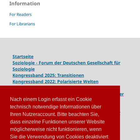
Information
For Readers
For Librarians
Startseite
Soziologie - Forum der Deutschen Gesellschaft für
Soziologie
Kongressband 2025: Transitionen
Kongressband 2022: Polarisierte Welten
Kongressband 2020: Gesellschaft unter Spannung
Kongressband 2018:
Komplexe Dynamiken globaler
Nach einem Login erfasst ein Cookie
und lokaler Entwicklungen
Kongressband 2016: Geschlossene Gesellschaften
technisch notwendige Informationen über
Kongressband 2014: Routinen der Krise - Krise der
Ihren Nutzeraccount. Bitte beachten Sie,
Routinen
dass einzelne Funktionen unserer Website
möglicherweise nicht funktionieren, wenn
Sie die Verwendung von Cookies deaktiviert