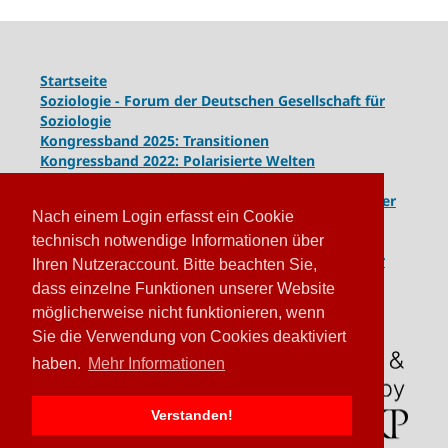
Startseite
Soziologie - Forum der Deutschen Gesellschaft für
Soziologie
Kongressband 2025: Transitionen
Kongressband 2022: Polarisierte Welten
Kongressband 2020: Gesellschaft unter Spannung
Kongressband 2018:
Komplexe Dynamiken globaler
Nach einem Login erfasst ein Cookie
und lokaler Entwicklungen
Kongressband 2016: Geschlossene Gesellschaften
technisch notwendige Informationen über
Kongressband 2014: Routinen der Krise - Krise der
Ihren Nutzeraccount. Bitte beachten Sie,
Routinen
dass einzelne Funktionen unserer Website
möglicherweise nicht funktionieren, wenn
Sie die Verwendung von Cookies deaktiviert
haben.
Mehr Informationen
Verstanden!