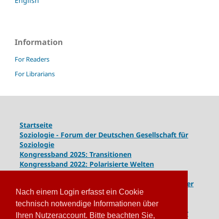
English
Information
For Readers
For Librarians
Startseite
Soziologie - Forum der Deutschen Gesellschaft für
Soziologie
Kongressband 2025: Transitionen
Kongressband 2022: Polarisierte Welten
Kongressband 2020: Gesellschaft unter Spannung
Kongressband 2018:
Komplexe Dynamiken globaler
Nach einem Login erfasst ein Cookie
und lokaler Entwicklungen
Kongressband 2016: Geschlossene Gesellschaften
technisch notwendige Informationen über
Kongressband 2014: Routinen der Krise - Krise der
Ihren Nutzeraccount. Bitte beachten Sie,