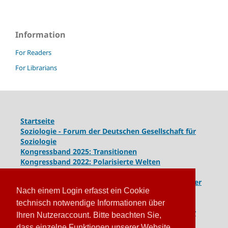
Information
For Readers
For Librarians
Startseite
Soziologie - Forum der Deutschen Gesellschaft für
Soziologie
Kongressband 2025: Transitionen
Kongressband 2022: Polarisierte Welten
Kongressband 2020: Gesellschaft unter Spannung
Kongressband 2018:
Komplexe Dynamiken globaler
Nach einem Login erfasst ein Cookie
und lokaler Entwicklungen
Kongressband 2016: Geschlossene Gesellschaften
technisch notwendige Informationen über
Kongressband 2014: Routinen der Krise - Krise der
Ihren Nutzeraccount. Bitte beachten Sie,
Routinen
dass einzelne Funktionen unserer Website