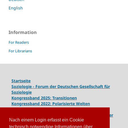
English
Information
For Readers
For Librarians
Startseite
Soziologie - Forum der Deutschen Gesellschaft für
Soziologie
Kongressband 2025: Transitionen
Kongressband 2022: Polarisierte Welten
Kongressband 2020: Gesellschaft unter Spannung
Kongressband 2018:
Komplexe Dynamiken globaler
Nach einem Login erfasst ein Cookie
und lokaler Entwicklungen
Kongressband 2016: Geschlossene Gesellschaften
technisch notwendige Informationen über