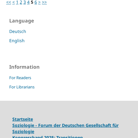
<<
<
1
2
3
4
5
6
>
>>
Language
Deutsch
English
Information
For Readers
For Librarians
Startseite
Soziologie - Forum der Deutschen Gesellschaft für
Soziologie
Kongressband 2025: Transitionen