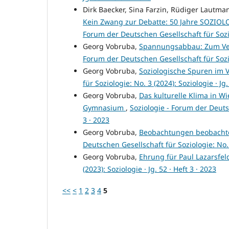
Dirk Baecker, Sina Farzin, Rüdiger Lautm
Kein Zwang zur Debatte: 50 Jahre SOZIOLO
Forum der Deutschen Gesellschaft für Soziolo
Georg Vobruba,
Spannungsabbau: Zum Verhä
Forum der Deutschen Gesellschaft für Soziolo
Georg Vobruba,
Soziologische Spuren im
für Soziologie: No. 3 (2024): Soziologie · Jg.
Georg Vobruba,
Das kulturelle Klima in 
Gymnasium
,
Soziologie - Forum der Deutsc
3 · 2023
Georg Vobruba,
Beobachtungen beobachte
Deutschen Gesellschaft für Soziologie: No. 1
Georg Vobruba,
Ehrung für Paul Lazarsfe
(2023): Soziologie · Jg. 52 · Heft 3 · 2023
<<
<
1
2
3
4
5