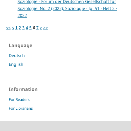
Soziologie - Forum der Deutschen Gesellschaft für
Soziologie: No. 2 (2022): Soziologie · Jg. 51 · Heft 2 ·
2022
<<
<
1
2
3
4
5
6
7
>
>>
Language
Deutsch
English
Information
For Readers
For Librarians