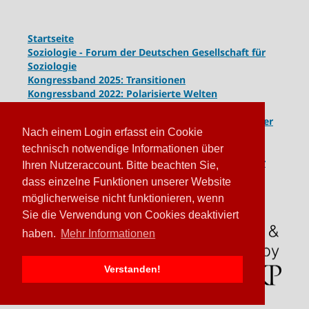
Startseite
Soziologie - Forum der Deutschen Gesellschaft für
Soziologie
Kongressband 2025: Transitionen
Kongressband 2022: Polarisierte Welten
Kongressband 2020: Gesellschaft unter Spannung
Kongressband 2018:
Komplexe Dynamiken globaler
Nach einem Login erfasst ein Cookie
und lokaler Entwicklungen
Kongressband 2016: Geschlossene Gesellschaften
technisch notwendige Informationen über
Kongressband 2014: Routinen der Krise - Krise der
Ihren Nutzeraccount. Bitte beachten Sie,
Routinen
dass einzelne Funktionen unserer Website
möglicherweise nicht funktionieren, wenn
Sie die Verwendung von Cookies deaktiviert
haben.
Mehr Informationen
Verstanden!