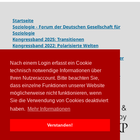
Startseite
Soziologie - Forum der Deutschen Gesellschaft für
Soziologie
Kongressband 2025: Transitionen
Kongressband 2022: Polarisierte Welten
Kongressband 2020: Gesellschaft unter Spannung
Kongressband 2018:
Komplexe Dynamiken globaler
Nach einem Login erfasst ein Cookie
und lokaler Entwicklungen
Kongressband 2016: Geschlossene Gesellschaften
technisch notwendige Informationen über
Kongressband 2014: Routinen der Krise - Krise der
Ihren Nutzeraccount. Bitte beachten Sie,
Routinen
dass einzelne Funktionen unserer Website
möglicherweise nicht funktionieren, wenn
Sie die Verwendung von Cookies deaktiviert
haben.
Mehr Informationen
Verstanden!