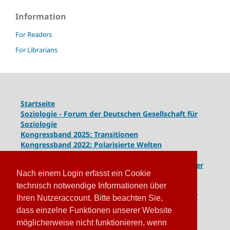
Information
For Readers
For Librarians
Startseite
Soziologie - Forum der Deutschen Gesellschaft für
Soziologie
Kongressband 2025: Transitionen
Kongressband 2022: Polarisierte Welten
Kongressband 2020: Gesellschaft unter Spannung
Kongressband 2018:
Komplexe Dynamiken globaler
Nach einem Login erfasst ein Cookie
und lokaler Entwicklungen
Kongressband 2016: Geschlossene Gesellschaften
technisch notwendige Informationen über
Kongressband 2014: Routinen der Krise - Krise der
Ihren Nutzeraccount. Bitte beachten Sie,
Routinen
dass einzelne Funktionen unserer Website
möglicherweise nicht funktionieren, wenn