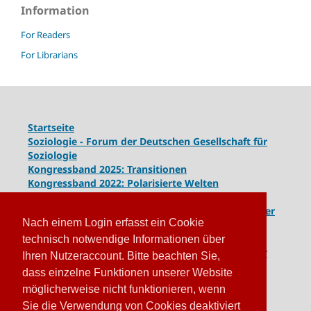
Information
For Readers
For Librarians
Startseite
Soziologie - Forum der Deutschen Gesellschaft für
Soziologie
Kongressband 2025: Transitionen
Kongressband 2022: Polarisierte Welten
Kongressband 2020: Gesellschaft unter Spannung
Kongressband 2018:
Komplexe Dynamiken globaler
Nach einem Login erfasst ein Cookie
und lokaler Entwicklungen
Kongressband 2016: Geschlossene Gesellschaften
technisch notwendige Informationen über
Kongressband 2014: Routinen der Krise - Krise der
Ihren Nutzeraccount. Bitte beachten Sie,
Routinen
dass einzelne Funktionen unserer Website
möglicherweise nicht funktionieren, wenn
Sie die Verwendung von Cookies deaktiviert