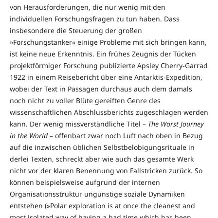
von Herausforderungen, die nur wenig mit den
individuellen Forschungsfragen zu tun haben. Dass
insbesondere die Steuerung der großen
»Forschungstanker« einige Probleme mit sich bringen kann,
ist keine neue Erkenntnis. Ein frühes Zeugnis der Tücken
projektförmiger Forschung publizierte Apsley Cherry-Garrad
1922 in einem Reisebericht über eine Antarktis-Expedition,
wobei der Text in Passagen durchaus auch dem damals
noch nicht zu voller Blüte gereiften Genre des
wissenschaftlichen Abschlussberichts zugeschlagen werden
kann. Der wenig missverständliche Titel –
The Worst Journey
in the World
– offenbart zwar noch Luft nach oben in Bezug
auf die inzwischen üblichen Selbstbelobigungsrituale in
derlei Texten, schreckt aber wie auch das gesamte Werk
nicht vor der klaren Benennung von Fallstricken zurück. So
können beispielsweise aufgrund der internen
Organisationsstruktur ungünstige soziale Dynamiken
entstehen (»Polar exploration is at once the cleanest and
most isolated way of having a bad time which has been