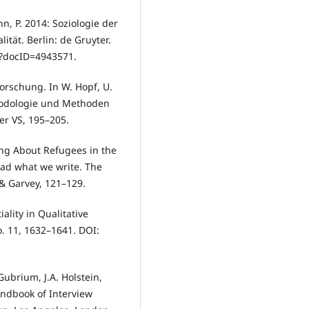
n, P. 2014: Soziologie der
ität. Berlin: de Gruyter.
n?docID=4943571.
orschung. In W. Hopf, U.
thodologie und Methoden
er VS, 195–205.
ing About Refugees in the
read what we write. The
 & Garvey, 121–129.
ality in Qualitative
o. 11, 1632–1641. DOI:
 Gubrium, J.A. Holstein,
andbook of Interview