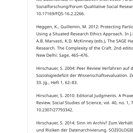
Sozialforschung/Forum Qualitative Social Research
10.17169/FQS-16.2.2266.
Heggen, K., Guillemin, M. 2012: Protecting Partic
Using a Situated Research Ethics Approach. In J.F
A.B. Marvasti, K.D. McKinney (eds.), The SAGE H
Research. The Complexity of the Craft. 2nd editi
New Delhi: Sage, 465–476.
Hirschauer, S. 2004: Peer Review Verfahren auf
Soziologiedefizit der Wissenschaftsevaluation. Zei
33. Jg., Heft 1, 62–83.
Hirschauer, S. 2010: Editorial Judgments. A Praxe
Review. Social Studies of Science, vol. 40, no. 1,
10.2307/27793342.
Hirschauer, S. 2014: Sinn im Archiv? Zum Verhäl
und Risiken der Datenarchivierung. SOZIOLOGIE, 