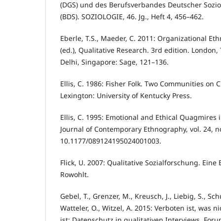
(DGS) und des Berufsverbandes Deutscher Sozi
(BDS). SOZIOLOGIE, 46. Jg., Heft 4, 456–462.
Eberle, T.S., Maeder, C. 2011: Organizational Et
(ed.), Qualitative Research. 3rd edition. Londo
Delhi, Singapore: Sage, 121–136.
Ellis, C. 1986: Fisher Folk. Two Communities on
Lexington: University of Kentucky Press.
Ellis, C. 1995: Emotional and Ethical Quagmires i
Journal of Contemporary Ethnography, vol. 24, no
10.1177/089124195024001003.
Flick, U. 2007: Qualitative Sozialforschung. Eine
Rowohlt.
Gebel, T., Grenzer, M., Kreusch, J., Liebig, S., Sch
Watteler, O., Witzel, A. 2015: Verboten ist, was n
ist: Datenschutz in qualitativen Interviews. Foru