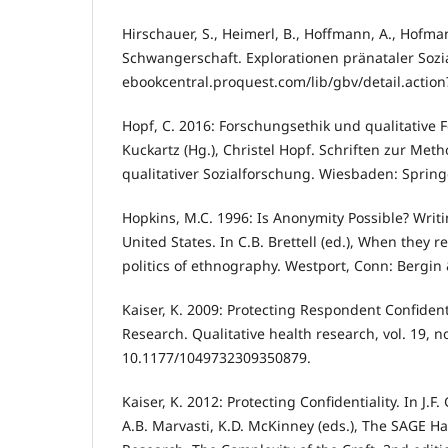
Hirschauer, S., Heimerl, B., Hoffmann, A., Hofman
Schwangerschaft. Explorationen pränataler Sozial
ebookcentral.proquest.com/lib/gbv/detail.actio
Hopf, C. 2016: Forschungsethik und qualitative F
Kuckartz (Hg.), Christel Hopf. Schriften zur Me
qualitativer Sozialforschung. Wiesbaden: Spring
Hopkins, M.C. 1996: Is Anonymity Possible? Writ
United States. In C.B. Brettell (ed.), When they 
politics of ethnography. Westport, Conn: Bergin
Kaiser, K. 2009: Protecting Respondent Confidenti
Research. Qualitative health research, vol. 19, n
10.1177/1049732309350879.
Kaiser, K. 2012: Protecting Confidentiality. In J.F.
A.B. Marvasti, K.D. McKinney (eds.), The SAGE H