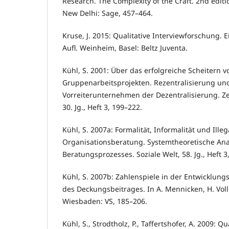
Research. The Complexity of the Craft. 2nd editi
New Delhi: Sage, 457–464.
Kruse, J. 2015: Qualitative Interviewforschung. Ei
Aufl. Weinheim, Basel: Beltz Juventa.
Kühl, S. 2001: Über das erfolgreiche Scheitern v
Gruppenarbeitsprojekten. Rezentralisierung und
Vorreiterunternehmen der Dezentralisierung. Zeit
30. Jg., Heft 3, 199–222.
Kühl, S. 2007a: Formalität, Informalität und Illega
Organisationsberatung. Systemtheoretische Ana
Beratungsprozesses. Soziale Welt, 58. Jg., Heft 3
Kühl, S. 2007b: Zahlenspiele in der Entwicklungs
des Deckungsbeitrages. In A. Mennicken, H. Voll
Wiesbaden: VS, 185–206.
Kühl, S., Strodtholz, P., Taffertshofer, A. 2009: Q