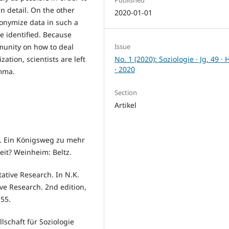
Published
n detail. On the other
2020-01-01
nonymize data in such a
e identified. Because
mmunity on how to deal
Issue
tion, scientists are left
No. 1 (2020): Soziologie · Jg. 49 · 
· 2020
emma.
Section
Artikel
n. Ein Königsweg zu mehr
it? Weinheim: Beltz.
itative Research. In N.K.
ive Research. 2nd edition,
55.
schaft für Soziologie