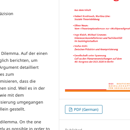
äzision
 Dilemma. Auf der einen
glich berichten, um
rgument detailliert
 es zum
misieren, dass die
en sind. Weil es in der
 wie mit dem
misierung umgegangen
lein gestellt.
PDF (German)
l dilemma. On the one
ly as possible in order to