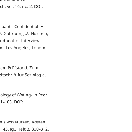
, vol. 16, no. 2. DOI:
ipantsʼ Confidentiality
. Gubrium, J.A. Holstein,
andbook of Interview
on. Los Angeles, London,
 dem Prüfstand. Zum
tschrift für Soziologie,
ology of ›Voting‹ in Peer
 71–103. DOI:
tnis von Nutzen, Kosten
43. Jg., Heft 3, 300–312.