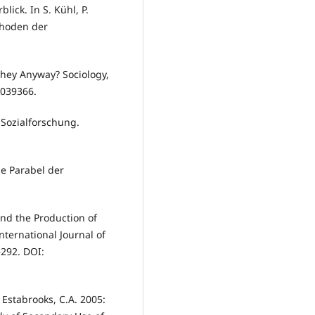
ick. In S. Kühl, P.
thoden der
They Anyway? Sociology,
4039366.
e Sozialforschung.
ne Parabel der
and the Production of
nternational Journal of
–292. DOI:
, Estabrooks, C.A. 2005: