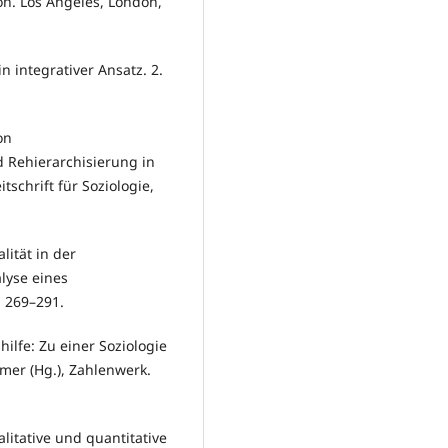
on. Los Angeles, London,
n integrativer Ansatz. 2.
on
 Rehierarchisierung in
schrift für Soziologie,
lität in der
lyse eines
, 269–291.
hilfe: Zu einer Soziologie
mer (Hg.), Zahlenwerk.
ualitative und quantitative