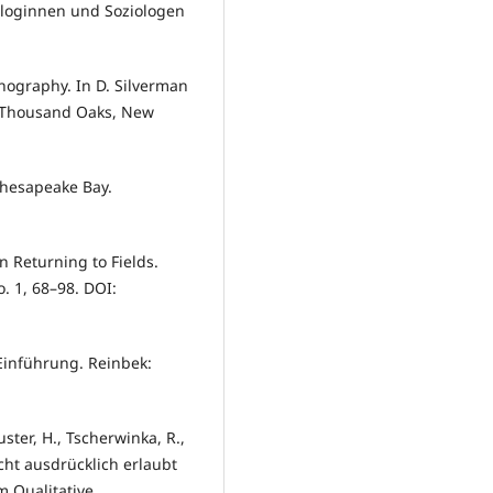
ologinnen und Soziologen
hnography. In D. Silverman
n, Thousand Oaks, New
 Chesapeake Bay.
n Returning to Fields.
. 1, 68–98. DOI:
 Einführung. Reinbek:
uster, H., Tscherwinka, R.,
icht ausdrücklich erlaubt
m Qualitative