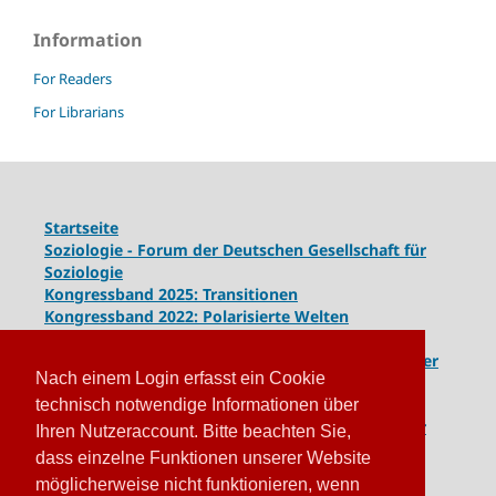
Information
For Readers
For Librarians
Startseite
Soziologie - Forum der Deutschen Gesellschaft für
Soziologie
Kongressband 2025: Transitionen
Kongressband 2022: Polarisierte Welten
Kongressband 2020: Gesellschaft unter Spannung
Kongressband 2018:
Komplexe Dynamiken globaler
Nach einem Login erfasst ein Cookie
und lokaler Entwicklungen
Kongressband 2016: Geschlossene Gesellschaften
technisch notwendige Informationen über
Kongressband 2014: Routinen der Krise - Krise der
Ihren Nutzeraccount. Bitte beachten Sie,
Routinen
dass einzelne Funktionen unserer Website
möglicherweise nicht funktionieren, wenn