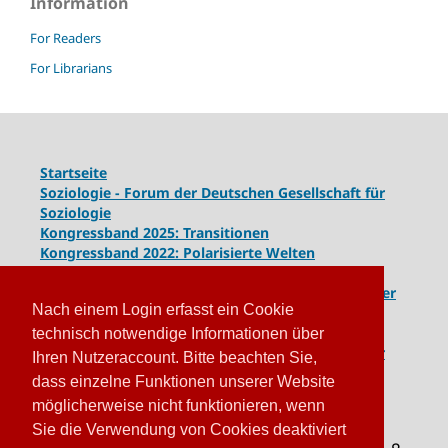
Information
For Readers
For Librarians
Startseite
Soziologie - Forum der Deutschen Gesellschaft für
Soziologie
Kongressband 2025: Transitionen
Kongressband 2022: Polarisierte Welten
Kongressband 2020: Gesellschaft unter Spannung
Kongressband 2018:
Komplexe Dynamiken globaler
Nach einem Login erfasst ein Cookie
und lokaler Entwicklungen
Kongressband 2016: Geschlossene Gesellschaften
technisch notwendige Informationen über
Kongressband 2014: Routinen der Krise - Krise der
Ihren Nutzeraccount. Bitte beachten Sie,
Routinen
dass einzelne Funktionen unserer Website
möglicherweise nicht funktionieren, wenn
Sie die Verwendung von Cookies deaktiviert