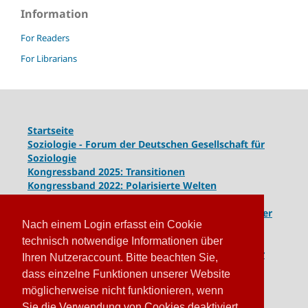
Information
For Readers
For Librarians
Startseite
Soziologie - Forum der Deutschen Gesellschaft für
Soziologie
Kongressband 2025: Transitionen
Kongressband 2022: Polarisierte Welten
Kongressband 2020: Gesellschaft unter Spannung
Kongressband 2018:
Komplexe Dynamiken globaler
Nach einem Login erfasst ein Cookie
und lokaler Entwicklungen
Kongressband 2016: Geschlossene Gesellschaften
technisch notwendige Informationen über
Kongressband 2014: Routinen der Krise - Krise der
Ihren Nutzeraccount. Bitte beachten Sie,
Routinen
dass einzelne Funktionen unserer Website
möglicherweise nicht funktionieren, wenn
Sie die Verwendung von Cookies deaktiviert