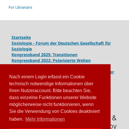
For Librarians
Startseite
Soziologie - Forum der Deutschen Gesellschaft für
Soziologie
Kongressband 2025: Transitionen
Kongressband 2022: Polarisierte Welten
Kongressband 2020: Gesellschaft unter Spannung
Kongressband 2018:
Komplexe Dynamiken globaler
Nach einem Login erfasst ein Cookie
und lokaler Entwicklungen
Kongressband 2016: Geschlossene Gesellschaften
technisch notwendige Informationen über
Kongressband 2014: Routinen der Krise - Krise der
Ihren Nutzeraccount. Bitte beachten Sie,
Routinen
dass einzelne Funktionen unserer Website
möglicherweise nicht funktionieren, wenn
Sie die Verwendung von Cookies deaktiviert
haben.
Mehr Informationen