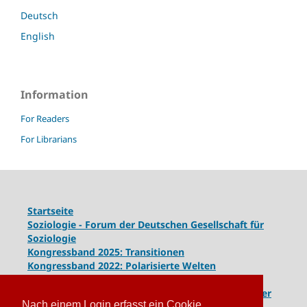
Deutsch
English
Information
For Readers
For Librarians
Startseite
Soziologie - Forum der Deutschen Gesellschaft für
Soziologie
Kongressband 2025: Transitionen
Kongressband 2022: Polarisierte Welten
Kongressband 2020: Gesellschaft unter Spannung
Kongressband 2018:
Komplexe Dynamiken globaler
Nach einem Login erfasst ein Cookie
und lokaler Entwicklungen