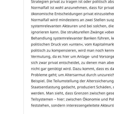
Strategien privat zu tragen ist oder politisch a
Normalfall ist wohl anzunehmen, dass für privat
ökonomische Entscheidungen privat einzustehen 
Normalfall wird mindestens an zwei Stellen sus
systemrelevanten Akteuren und bei solchen, die
ignorieren kann. Die strukturellen Zwänge »obe
Behandlung systemrelevanter Banken führen, k
politischen Druck von »unten«, vom Kapitalmar
politisch zu kompensieren, wird man noch kenne
Vermutung, da es hier um Anlage- und Vorsorge
sich zwar privat entscheidet, zu denen man aber
nicht gar genötigt wird. Dazu kommt, dass es da
Probleme geht; um Altersarmut durch unzureic
Beispiel. Die Teilumstellung der Alterssicherung
Staatsentlastung gedacht, produziert Schäden, 
werden. Man sieht, dass Grenzen zwischen gesel
Teilsystemen – hier: zwischen Ökonomie und Pol
feststehen, sondern interessengeleitete Akteu