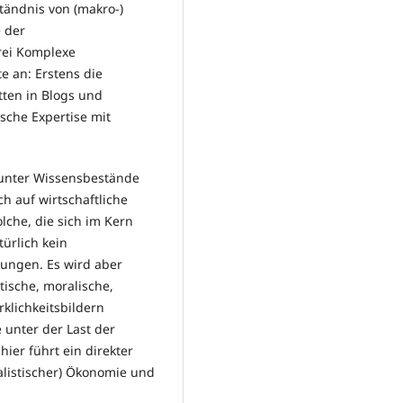
tändnis von (makro-)
 der
rei Komplexe
 an: Erstens die
tten in Blogs und
che Expertise mit
runter Wissensbestände
h auf wirtschaftliche
lche, die sich im Kern
ürlich kein
tungen. Es wird aber
tische, moralische,
klichkeitsbildern
 unter der Last der
ier führt ein direkter
alistischer) Ökonomie und