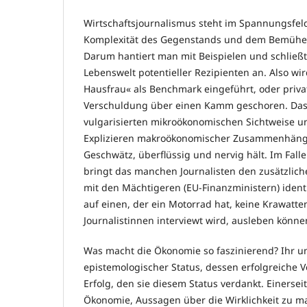
Wirtschaftsjournalismus steht im Spannungsfel
Komplexität des Gegenstands und dem Bemühen,
Darum hantiert man mit Beispielen und schließ
Lebenswelt potentieller Rezipienten an. Also wi
Hausfrau« als Benchmark eingeführt, oder priva
Verschuldung über einen Kamm geschoren. Das 
vulgarisierten mikroökonomischen Sichtweise u
Explizieren makroökonomischer Zusammenhänge
Geschwätz, überflüssig und nervig hält. Im Fall
bringt das manchen Journalisten den zusätzlichen
mit den Mächtigeren (EU-Finanzministern) ident
auf einen, der ein Motorrad hat, keine Krawatte
Journalistinnen interviewt wird, ausleben kön
Was macht die Ökonomie so faszinierend? Ihr u
epistemologischer Status, dessen erfolgreiche 
Erfolg, den sie diesem Status verdankt. Einersei
Ökonomie, Aussagen über die Wirklichkeit zu m