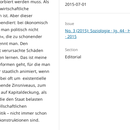
bsorbiert werden muss. Als
2015-07-01
wirtschaftliche
ist. Aber dieser
pendiert: bei ökonomisch
Issue
 man politisch nicht
No. 3 (2015): Soziologie · Jg. 44 · 
· 2015
n«, die zu schonender
ennt man. Den
Section
kt verursachte Schäden
Editorial
n lernen. Das ist meine
formen geht, für die man
 staatlich animiert, wenn
bei oft um existentielle
hende Zinsniveaus, zum
 auf Kapitaldeckung, als
die den Staat belasten
lschaftlichen
itik – nicht immer schon
rskonstruktionen sind.