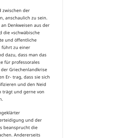
d zwischen der
 anschaulich zu sein.
t an Denkweisen aus der
rd die »schwäbische
te und öffentliche
führt zu einer
nd dazu, dass man das
 für professorales
e der Griechenlandkrise
 Er- trag, dass sie sich
ifizieren und den Neid
n trägt und gerne von
nen.
ngeklärter
Verteidigung und der
ts beansprucht die
achen. Andererseits