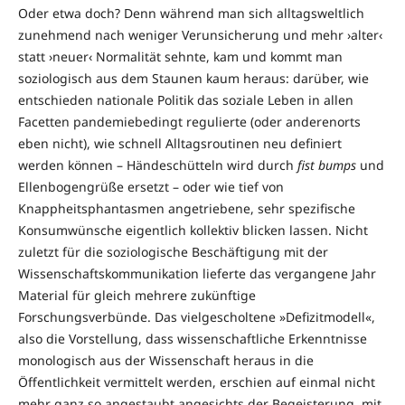
Oder etwa doch? Denn während man sich alltagsweltlich
zunehmend nach weniger Verunsicherung und mehr ›alter‹
statt ›neuer‹ Normalität sehnte, kam und kommt man
soziologisch aus dem Staunen kaum heraus: darüber, wie
entschieden nationale Politik das soziale Leben in allen
Facetten pandemiebedingt regulierte (oder anderenorts
eben nicht), wie schnell Alltagsroutinen neu definiert
werden können – Händeschütteln wird durch
fist bumps
und
Ellenbogengrüße ersetzt – oder wie tief von
Knappheitsphantasmen angetriebene, sehr spezifische
Konsumwünsche eigentlich kollektiv blicken lassen. Nicht
zuletzt für die soziologische Beschäftigung mit der
Wissenschaftskommunikation lieferte das vergangene Jahr
Material für gleich mehrere zukünftige
Forschungsverbünde. Das vielgescholtene »Defizitmodell«,
also die Vorstellung, dass wissenschaftliche Erkenntnisse
monologisch aus der Wissenschaft heraus in die
Öffentlichkeit vermittelt werden, erschien auf einmal nicht
mehr ganz so angestaubt angesichts der Begeisterung, mit