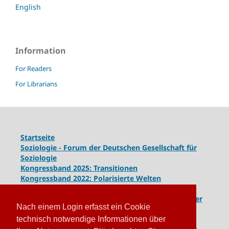
English
Information
For Readers
For Librarians
Startseite
Soziologie - Forum der Deutschen Gesellschaft für
Soziologie
Kongressband 2025: Transitionen
Kongressband 2022: Polarisierte Welten
Kongressband 2020: Gesellschaft unter Spannung
Kongressband 2018:
Komplexe Dynamiken globaler
Nach einem Login erfasst ein Cookie
und lokaler Entwicklungen
Kongressband 2016: Geschlossene Gesellschaften
technisch notwendige Informationen über