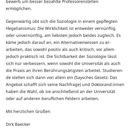
bewerb um besser bezahlte Professorenstellen
ermöglichen.
Gegenwärtig übt sich die Soziologie in einem gepflegten
Hege­lia­nis­mus: Die Wirklichkeit ist entweder vernünftig
oder unvernünftig, am lieb­sten je­doch beides zugleich. Es
käme jedoch darauf an, ein Alter­na­ti­ven­wissen zu er­­
arbeiten, das sowohl positiv als auch kritisch, vor allem
jedoch praktisch ist. Die Sichtbarkeit der Soziologie lässt
sich nur verbessern, wenn sowohl die Uni­versität als auch
die Praxis an ihren Be­rüh­rungs­ängsten arbeitet. Stu­die­ren­
de stellen sich dann von allein ein (Saysches Gesetz: Das
Angebot schafft sich seine Nachfrage) und Doktorand:innen
haben die Wahl, ob sie an­­schließend an der Universität
oder auf anderen beruflichen Feldern ar­bei­ten.
Mit herzlichen Grüßen
Dirk Baecker