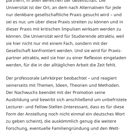
part­nern, in allen Bereichen der Gesellschaft. Die
Universität ist der Ort, an dem nach Alternativen für jede
nur denkbare gesellschaftliche Praxis gesucht wird – und
sei es nur, um über diese Praxis streiten zu können und in
dieser Pra­xis mit kritischen Impulsen wirksam werden zu
können. Die Universität wird für Studierende attraktiv, weil
sie hier nicht nur mit einem Fach, son­dern mit der
Gesellschaft konfrontiert werden. Und sie wird für Praxis­
part­ner attraktiv, weil sie hier zu einer Reflexion eingeladen
werden, für die in der alltäglichen Arbeit die Zeit fehlt.
Der professorale Lehrkörper beobachtet – und reagiert
seinerseits mit The­men, Ideen, Theorien und Methoden.
Der Nachwuchs beendet mit der Pro­motion seine
Ausbildung und bewirbt sich anschließend um unbefristete
Lec­turer- und Fellow-Stellen (interessant, dass es für diese
Form der An­stel­lung noch nicht einmal ein deutsches Wort
zu geben scheint), die aus­kömm­lich genug die weitere
Forschung, eventuelle Familiengründung und den Wett­