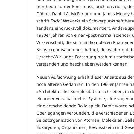
tem­­theorie unter Einschluss, auch das noch, de
Döhne, Daniel A. McFarland und James Moody ha
schrift
Social Networks
ein Schwerpunktheft hera
Ten­denz eindrucksvoll dokumentiert. Andere sp
1980er Jah­ren von einer »post-normal science«
Wis­sen­schaft, die sich mit komplexen Phänome
Selbstorganisation be­schäf­tigt, die weder mit d
Ursache/Wirkungs-Forschung noch mit statisti
verstanden und beschrieben werden können.
Neuen Aufschwung erhält dieser Ansatz aus dem
noch älteren Gedanken. In den 1960er Jahren ha
»Ar­chitektur der Komplexität« beschrieben, in de
ein­an­­der verschachtelter Systeme, eine sogena
eine ent­­scheidende Rolle spielt. Damit waren s
Überlegungen ver­bun­den, die verschiedenen E
Selbstorganisation von Atomen, Mo­­lekülen, Zell
Eukaryoten, Organismen, Bewusstsein und Ge­sel