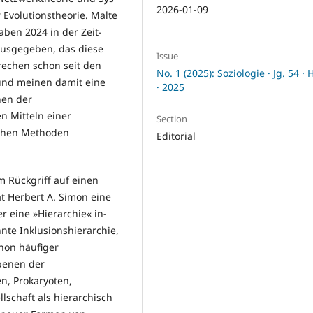
2026-01-09
r Evolutionstheorie. Malte
ben 2024 in der Zeit­
usgegeben, das diese
Issue
rechen schon seit den
No. 1 (2025): Soziologie · Jg. 54 · 
 und meinen damit eine
· 2025
nen der
en Mitteln einer
Section
schen Methoden
Editorial
 Rückgriff auf einen
t Herbert A. Simon eine
r eine »Hierarchie« in­
nnte Inklusionshierarchie,
chon häufiger
benen der
en, Prokaryoten,
lschaft als hierarchisch