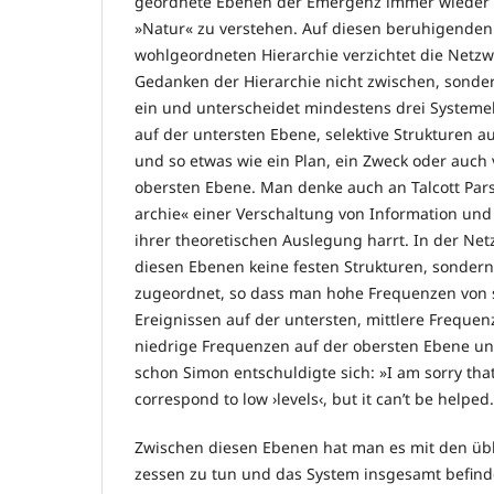
geordnete Ebenen der Emergenz immer wieder
»Natur« zu verstehen. Auf diesen beruhigenden 
wohlgeordneten Hierarchie verzichtet die Netzwe
Gedanken der Hierarchie nicht zwischen, sonder
ein und unterscheidet mindestens drei Systemebe
auf der untersten Ebene, selektive Strukturen au
und so etwas wie ein Plan, ein Zweck oder auch 
ober­sten Ebene. Man denke auch an Talcott Pars
archie« einer Verschaltung von Information und
ihrer theo­retischen ­Auslegung harrt. In der N
diesen Ebe­­nen keine festen Struk­turen, sonder
zugeordnet, so dass man hohe Fre­quenzen von
Ereignissen auf der un­tersten, mittlere Fre­que
niedrige Frequenzen auf der obersten Ebe­ne u
schon Simon ent­schul­dig­te sich: »I am sorry tha
correspond to low ›levels‹, but it can’t be helped
Zwischen diesen Ebenen hat man es mit den übl
zessen zu tun und das System insgesamt befinde