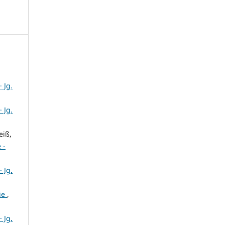
 Jg.
 Jg.
eiß,
 -
 Jg.
ie
,
 Jg.