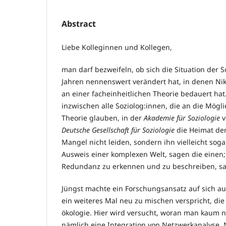
Abstract
Liebe Kolleginnen und Kollegen,
man darf bezweifeln, ob sich die Situation der S
Jahren nennenswert verändert hat, in denen N
an einer facheinheitlichen Theo­rie bedauert hat
inzwischen alle Soziolog:innen, die an die Mögli
Theorie glau­ben, in der
Akademie für Soziologie
v
Deutsche Ge
sell
schaft für Soziologie
die Heimat der
Mangel nicht leiden, son­­dern ihn vielleicht soga
Ausweis einer kom­ple­xen Welt, sagen die einen
Redundanz zu erkennen und zu beschreiben, sa
Jüngst machte ein Forschungsansatz auf sich au
ein weiteres Mal neu zu mischen verspricht, di
öko­logie. Hier wird versucht, woran man kaum 
näm­lich eine Integration von Netzwerkanalyse,