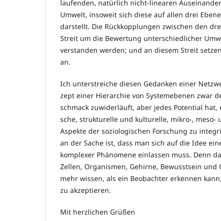
laufenden, na­türlich nicht-linearen Auseinande
Umwelt, insoweit sich diese auf allen drei Ebene
darstellt. Die Rück­kopp­lun­gen zwischen den d
Streit um die Bewertung un­terschiedlicher 
verstanden werden; und an diesem Streit setze
an.
Ich unterstreiche diesen Gedanken einer Netzwe
zept einer Hierarchie von Systemebenen zwar d
schmack zuwiderläuft, aber jedes Potential hat, e
sche, strukturelle und kulturelle, mikro-, meso
As­pek­te der soziologischen Forschung zu integr
an der Sache ist, dass man sich auf die Idee ein
komplexer Phä­nomene einlassen muss. Denn da
Zellen, Orga­nis­men, Gehirne, Bewusstsein und 
mehr wissen, als ein Beobachter erkennen kann,
zu akzeptieren.
Mit herzlichen Grüßen