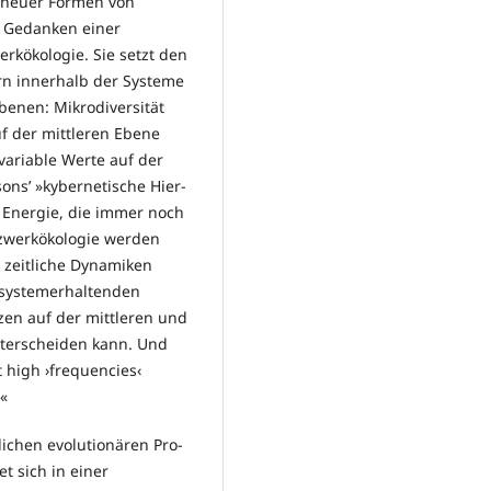
 neuer Formen von
Ge­dan­ken einer
rkökologie. Sie setzt den
n innerhalb der Sys­teme
nen: Mikro­di­ver­sität
f der mittleren Ebe­ne
variable Werte auf der
ons’ »kybernetische Hier­
 Energie, die immer noch
etzwerkökologie werden
n zeitliche Dynamiken
 systemerhaltenden
nzen auf der mittleren und
nterscheiden kann. Und
t high ›frequencies‹
.«
ichen evolutionären Pro­
t sich in einer