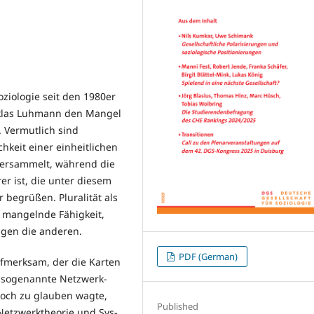
oziologie seit den 1980er
iklas Luhmann den Mangel
. Vermutlich sind
chkeit einer einheitlichen
ersammelt, während die
er ist, die unter diesem
r begrüßen. Pluralität als
; mangelnde Fähigkeit,
gen die anderen.
PDF (German)
fmerksam, der die Kar­ten
e sogenannte Netz­werk­
noch zu glauben wagte,
Published
 Netzwerktheorie und Sys­