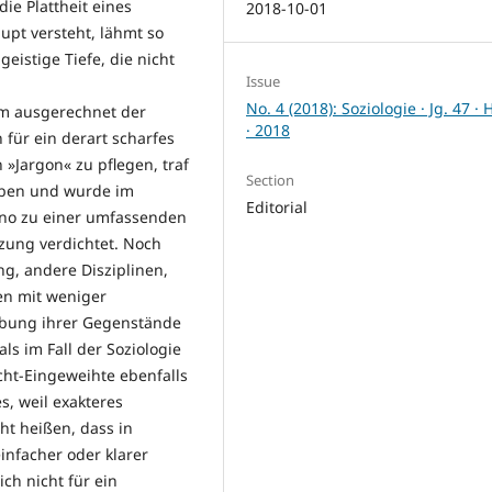
e Plattheit eines
2018-10-01
upt versteht, lähmt so
geistige Tiefe, die nicht
Issue
No. 4 (2018): Soziologie · Jg. 47 · 
um ausgerechnet der
· 2018
für ein derart scharfes
 »Jargon« zu pflegen, traf
Section
eiben und wurde im
Editorial
rno zu einer umfassenden
zung verdichtet. Noch
ng, andere Disziplinen,
en mit weniger
ibung ihrer Gegenstände
s im Fall der Soziologie
icht-Eingeweihte ebenfalls
, weil exakteres
ht heißen, dass in
infacher oder klarer
ch nicht für ein