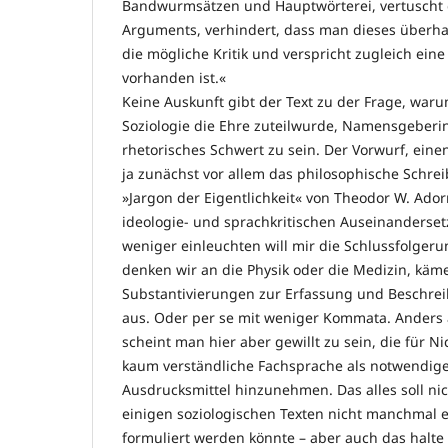
Bandwurmsätzen und Hauptwörterei, vertuscht di
Arguments, verhindert, dass man dieses überha
die mögliche Kritik und verspricht zugleich eine 
vorhanden ist.«
Keine Auskunft gibt der Text zu der Frage, war
Soziologie die Ehre zuteilwurde, Namensgeberin 
rhetorisches Schwert zu sein. Der Vorwurf, einen
ja zunächst vor allem das philosophische Schr
»Jargon der Eigentlichkeit« von Theodor W. Ado
ideologie- und sprachkritischen Auseinanderset
weniger einleuchten will mir die Schlussfolgeru
denken wir an die Physik oder die Medizin, käm
Substantivierungen zur Erfassung und Beschre
aus. Oder per se mit weniger Kommata. Anders al
scheint man hier aber gewillt zu sein, die für N
kaum verständliche Fachsprache als notwendiges
Ausdrucksmittel hinzunehmen. Das alles soll nic
einigen soziologischen Texten nicht manchmal e
formuliert werden könnte – aber auch das halte i