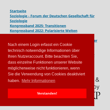
Startseite
Soziologie - Forum der Deutschen Gesellschaft für
Soziologie
Kongressband 2025: Transitionen
Kongressband 2022: Polarisierte Welten
Kongressband 2020: Gesellschaft unter Spannung
Kongressband 2018:
Komplexe Dynamiken globaler
Nach einem Login erfasst ein Cookie
und lokaler Entwicklungen
Kongressband 2016: Geschlossene Gesellschaften
technisch notwendige Informationen über
Kongressband 2014: Routinen der Krise - Krise der
Ihren Nutzeraccount. Bitte beachten Sie,
Routinen
dass einzelne Funktionen unserer Website
möglicherweise nicht funktionieren, wenn
Sie die Verwendung von Cookies deaktiviert
haben.
Mehr Informationen
Verstanden!