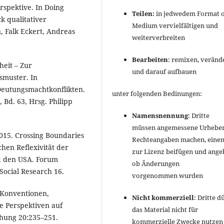
rspektive. In Doing
Teilen:
in jedwedem Format 
ck qualitativer
Medium vervielfältigen und
, Falk Eckert, Andreas
weiterverbreiten
Bearbeiten
: remixen, veränd
heit – Zur
und darauf aufbauen
smuster. In
Deutungsmachtkonflikten.
unter folgenden Bedinungen:
Bd. 63, Hrsg. Philipp
Namensnennung
: Dritte
müssen angemessene Urheber
15. Crossing Boundaries
Rechteangaben machen, einen
chen Reflexivität der
zur Lizenz beifügen und ange
nd den USA. Forum
ob Änderungen
 Social Research 16.
vorgenommen wurden
 Konventionen,
Nicht kommerziell
: Dritte d
e Perspektiven auf
das Material nicht für
schung 20:235–251.
kommerzielle Zwecke nutzen