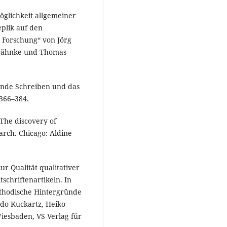
Möglichkeit allgemeiner
eplik auf den
r Forschung“ von Jörg
Krähnke und Thomas
sende Schreiben und das
:366–384.
 The discovery of
arch. Chicago: Aldine
r Qualität qualitativer
tschriftenartikeln. In
ethodische Hintergründe
Udo Kuckartz, Heiko
esbaden, VS Verlag für