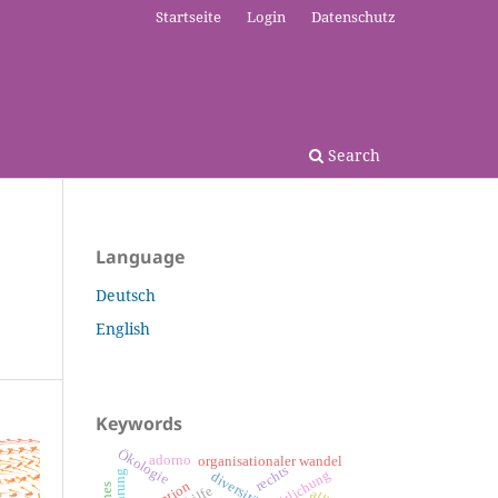
Startseite
Login
Datenschutz
Search
Language
Deutsch
English
Keywords
Ökologie
adorno
organisationaler wandel
rechts
diversität