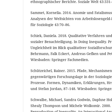
ethnographischer Berichte. Soziale Welt 43:331
Sammet, Kornelia. 2014. Anomie und Fatalismus
Analysen der Weltsichten von Arbeitslosengeld-I
für Soziologie 43:70–86.
Schiek, Daniela. 2018. Qualitative Verfahren u
sozialer Benachteiligung. In Doing Inequality. Pr
Ungleichheit im Blick qualitativer Sozialforschu
Behrmann, Falk Eckert, Andreas Gefken und Pet
Wiesbaden: Springer Fachmedien.
Schützeichel, Rainer. 2015. Pfade, Mechanismen,
gegenwärtigen Forschungslage in der Soziologie 
Prozesse. Formen, Dynamiken, Erklärungen, Hrs
und Stefan Jordan, 87–148. Wiesbaden: Springe
Schwalbe, Michael, Sandra Godwin, Daphne Hol
Shealy Thompson und Michele Wolkomir. 2000. G
Reproduction of Inequality. An Interactional Anal