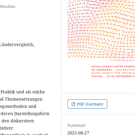
SF München
 Ländervergleich,
 Praktik und als solche
 und Themensetzungen
PDF (German)
hungsmethoden und
 deren Darstellungsform
h den diskursiven
Published
tativer
2021-08-27