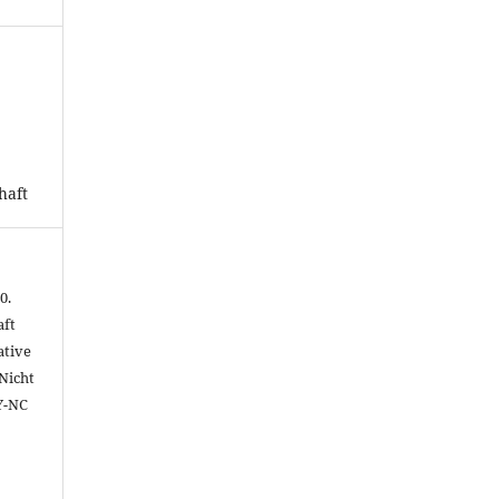
haft
0.
aft
ative
Nicht
Y-NC