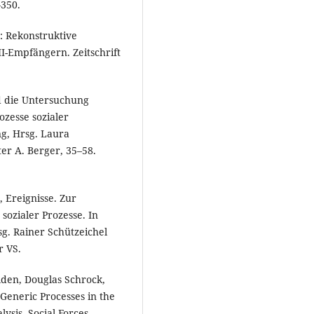
–350.
: Rekonstruktive
I-Empfängern. Zeitschrift
nd die Untersuchung
ozesse sozialer
ng, Hrsg. Laura
er A. Berger, 35–58.
 Ereignisse. Zur
sozialer Prozesse. In
g. Rainer Schützeichel
r VS.
den, Douglas Schrock,
eneric Processes in the
ysis. Social Forces