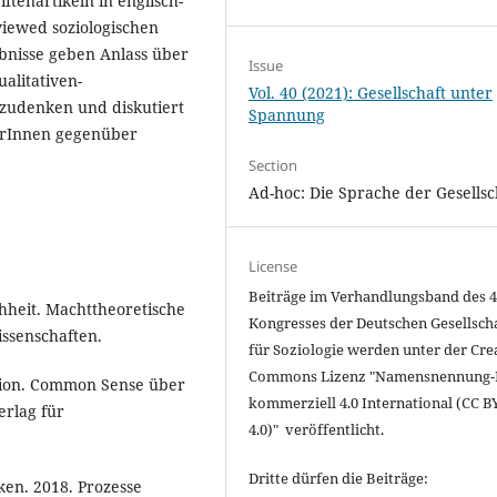
ftenartikeln in englisch-
iewed soziologischen
bnisse geben Anlass über
Issue
alitativen-
Vol. 40 (2021): Gesellschaft unter
zudenken und diskutiert
Spannung
herInnen gegenüber
Section
Ad-hoc: Die Sprache der Gesellsc
License
Beiträge im Verhandlungsband des 4
chheit. Machttheoretische
Kongresses der Deutschen Gesellsch
issenschaften.
für Soziologie werden unter der Cre
Commons Lizenz "
Namensnennung-
ation. Common Sense über
kommerziell 4.0 International
(CC B
erlag für
4.0)" veröffentlicht.
Dritte dürfen die Beiträge:
en. 2018. Prozesse