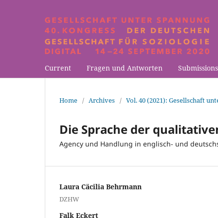
Current
Fragen und Antworten
Submissions
Home
/
Archives
/
Vol. 40 (2021): Gesellschaft u
Die Sprache der qualitativ
Agency und Handlung in englisch- und deutsch
Laura Cäcilia Behrmann
DZHW
Falk Eckert