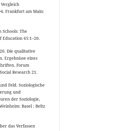
 Vergleich
94. Frankfurt am Main:
n Schools: The
of Education 65:1–20.
0. Die qualitative
n. Ergebnisse eines
chriften. Forum
 Social Research 21.
und Feld. Soziologische
ierung und
uren der Soziologie,
Weinheim: Basel : Beltz
über das Verfassen